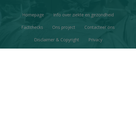
Homepage
Info over ziekte en gezondheid
Factchecks
Ons project
Contacteer ons
Disclaimer & Copyright
Privacy
© Copyright 2026 | Gezondheid en Wetenschap • Alle
rechten voorbehouden
Webdesign
&
website ontwikkeling
door
Zenjoy in Leuven
•
Powered by Nimbu