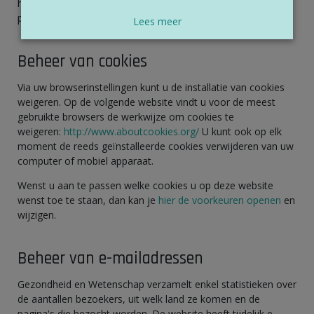
helpt tellen en een cookie die bijhoudt welke pagina’s het
populairst zijn.
Lees meer
Beheer van cookies
Via uw browserinstellingen kunt u de installatie van cookies
weigeren. Op de volgende website vindt u voor de meest
gebruikte browsers de werkwijze om cookies te
weigeren:
http://www.aboutcookies.org/
U kunt ook op elk
moment de reeds geïnstalleerde cookies verwijderen van uw
computer of mobiel apparaat.
Wenst u aan te passen welke cookies u op deze website
wenst toe te staan, dan kan je
hier de voorkeuren openen
en
wijzigen.
Beheer van e-mailadressen
Gezondheid en Wetenschap verzamelt enkel statistieken over
de aantallen bezoekers, uit welk land ze komen en de
pagina's die bezocht worden. De website heeft tijdelijk e-