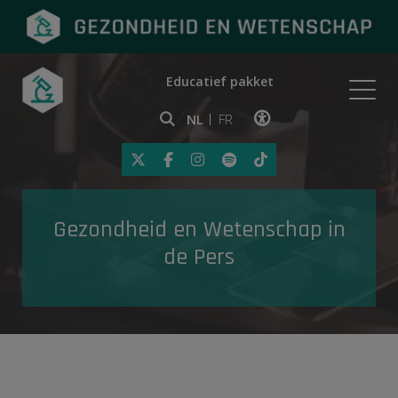
Educatief pakket
Onderwerpen
NL
FR
Klik op deze link om toegankelij
Eerste hulp
Gezondheid en Wetenschap in
Gezondheid in de media
de Pers