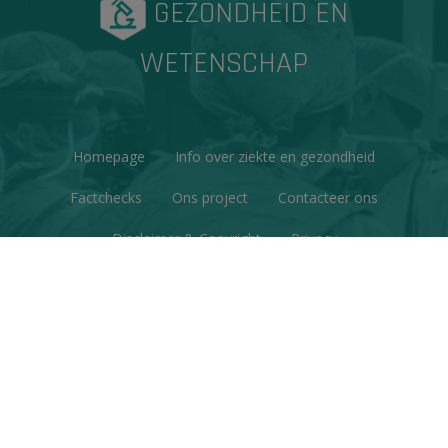
GEZONDHEID EN
WETENSCHAP
Homepage
Info over ziekte en gezondheid
Factchecks
Ons project
Contacteer ons
Disclaimer & Copyright
Privacy