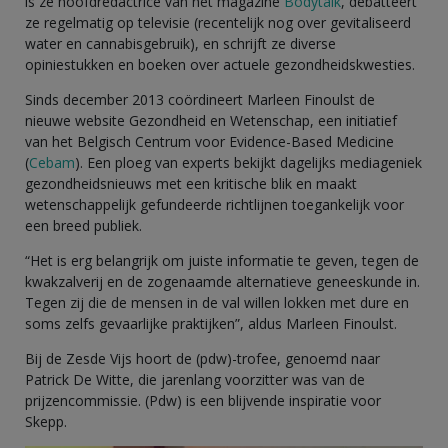
is ze hoofdredactrice van het magazine
Bodytalk
, debatteert
ze regelmatig op televisie (recentelijk nog over gevitaliseerd
water en cannabisgebruik), en schrijft ze diverse
opiniestukken en boeken over actuele gezondheidskwesties.
Sinds december 2013 coördineert Marleen Finoulst de
nieuwe website Gezondheid en Wetenschap, een initiatief
van het Belgisch Centrum voor Evidence-Based Medicine
(
Cebam
). Een ploeg van experts bekijkt dagelijks mediageniek
gezondheidsnieuws met een kritische blik en maakt
wetenschappelijk gefundeerde richtlijnen toegankelijk voor
een breed publiek.
“Het is erg belangrijk om juiste informatie te geven, tegen de
kwakzalverij en de zogenaamde alternatieve geneeskunde in.
Tegen zij die de mensen in de val willen lokken met dure en
soms zelfs gevaarlijke praktijken”, aldus Marleen Finoulst.
Bij de Zesde Vijs hoort de (pdw)-trofee, genoemd naar
Patrick De Witte, die jarenlang voorzitter was van de
prijzencommissie. (Pdw) is een blijvende inspiratie voor
Skepp.