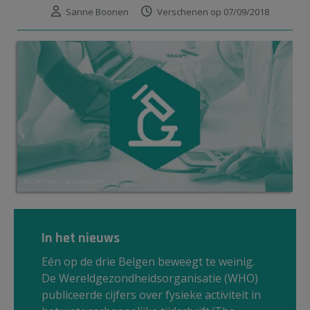
Sanne Boonen
Verschenen op 07/09/2018
© Charliepix via Canva.com
In het nieuws
Eén op de drie Belgen beweegt te weinig.
De Wereldgezondheidsorganisatie (WHO)
publiceerde cijfers over fysieke activiteit in