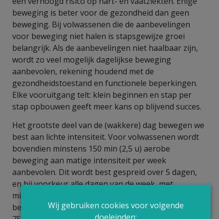
een verhoogd risico op hart- en vaatziekten. Enige
beweging is beter voor de gezondheid dan geen
beweging. Bij volwassenen die de aanbevelingen
voor beweging niet halen is stapsgewijze groei
belangrijk. Als de aanbevelingen niet haalbaar zijn,
wordt zo veel mogelijk dagelijkse beweging
aanbevolen, rekening houdend met de
gezondheidstoestand en functionele beperkingen.
Elke vooruitgang telt: klein beginnen en stap per
stap opbouwen geeft meer kans op blijvend succes.
Het grootste deel van de (wakkere) dag bewegen we
best aan lichte intensiteit. Voor volwassenen wordt
bovendien minstens 150 min (2,5 u) aerobe
beweging aan matige intensiteit per week
aanbevolen. Dit wordt best gespreid over 5 dagen,
en bij voorkeur alle dagen van de week, met
minstens 30 min per dag. Volwassenen die willen
Wij gebruiken cookies voor volgende
bewegen aan hoge intensiteit kunnen kiezen voor
doeleinden:
75 min (1 u en 15 min) aerobe beweging. Dit wordt