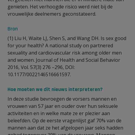
genieten. Het verhoogde risico werd niet bij de
vrouwelijke deelnemers geconstateerd.
Bron
(1) Liu H, Waite LJ, Shen S, and Wang DH. Is sex good
for your health? A national study on partnered
sexuality and cardiovascular risk among older men
and women. Journal of Health and Social Behavior
2016, Vol. 57(3) 276 –296, DOI:
10.1177/0022146516661597.
Hoe moeten we dit nieuws interpreteren?
In deze studie bevroegen de vorsers mannen en
vrouwen van 57 jaar en ouder over hun seksuele
activiteiten en in welke mate ze er plezier aan
beleefden. Op de eerste vragenlijst gaf 70% van de
mannen aan dat ze het afgelopen jaar seks hadden
gehad tegenover 39% van de vrouwen. Mannen