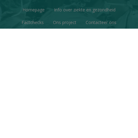
Homepage
Info over ziekte en gezondheid
Factchecks
Ons project
Contacteer ons
Disclaimer & Copyright
Privacy
© Copyright 2026 | Gezondheid en Wetenschap • Alle
rechten voorbehouden
Webdesign
&
website ontwikkeling
door
Zenjoy in Leuven
•
Powered by Nimbu