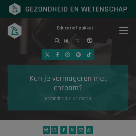
Educatief pakket
Onderwerpen
NL
FR
Klik op deze link om toegankelij
Eerste hulp
Kan je vermageren met
Gezondheid in de media
chroom?
- Gezondheid in de media -