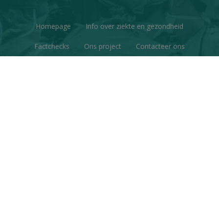
Homepage
Info over ziekte en gezondheid
Factchecks
Ons project
Contacteer ons
Disclaimer & Copyright
Privacy
© Copyright 2026 | Gezondheid en Wetenschap • Alle
rechten voorbehouden
Webdesign
&
website ontwikkeling
door
Zenjoy in Leuven
•
Powered by Nimbu