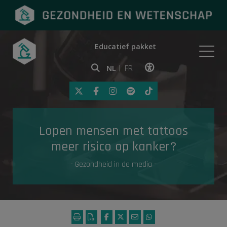
Educatief pakket
Onderwerpen
NL
FR
Klik op deze link om toegankelij
Eerste hulp
Lopen mensen met tattoos
Gezondheid in de media
meer risico op kanker?
- Gezondheid in de media -