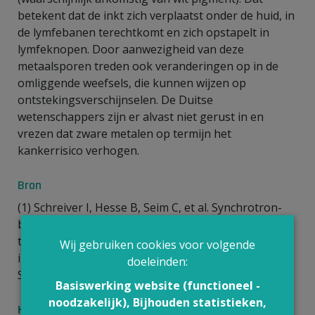
betekent dat de inkt zich verplaatst onder de huid, in
de lymfebanen terechtkomt en zich opstapelt in
lymfeknopen. Door aanwezigheid van deze
metaalsporen treden ook veranderingen op in de
omliggende weefsels, die kunnen wijzen op
ontstekingsverschijnselen. De Duitse
wetenschappers zijn er alvast niet gerust in en
vrezen dat zware metalen op termijn het
kankerrisico verhogen.
Bron
(1) Schreiver I, Hesse B, Seim C, et al. Synchrotron-
based ν-XRF mapping and μ-FTIR microscopy enable
to look into the fate and effects of tattoo pigments
Wij gebruiken cookies voor volgende
in human skin.Scientific Reports. Published online
doeleinden:
September 12 2017
Basiswerking website (functioneel -
noodzakelijk), Bijhouden statistieken,
Hoe moeten we dit nieuws interpreteren?