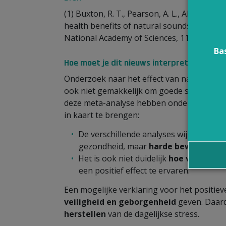
(1) Buxton, R. T., Pearson, A. L., Allou, C., F
health benefits of natural sounds and their
National Academy of Sciences, 118(14).
Ba
Hoe moet je dit nieuws interpreteren?
Onderzoek naar het effect van natuurgelui
ook niet gemakkelijk om goede studies op 
deze meta-analyse hebben onderzoekers 
in kaart te brengen:
De verschillende analyses wijzen telke
gezondheid, maar
harde bewijzen on
Het is ook niet duidelijk
hoe vaak en 
een positief effect te ervaren.
Een mogelijke verklaring voor het positiev
veiligheid en geborgenheid
geven. Daar
herstellen
van de dagelijkse stress.