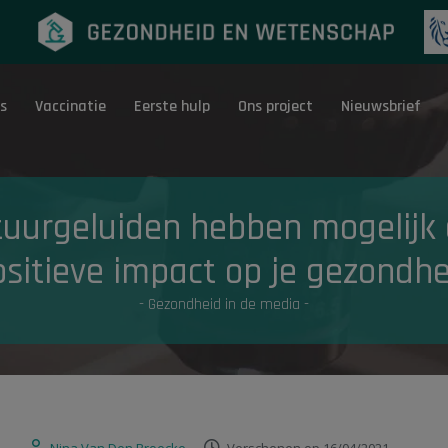
s
Vaccinatie
Eerste hulp
Ons project
Nieuwsbrief
Eerste hulp
G
uurgeluiden hebben mogelijk
ositieve impact op je gezondhe
- Gezondheid in de media -