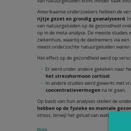
van natuurgeluiden komt minder vaak voor
Amerikaanse onderzoekers hebben de ver
rijtje gezet en grondig geanalyseerd
. 
van natuurgeluiden op de gezondheid ond
op in de meta-analyse. De meeste studies 
ziekenhuis, waarbij de deelnemers via een
meest onderzochte natuurgeluiden waren
Het effect op de gezondheid werd op vers
Er werd onder andere gekeken naar het
het stresshormoon cortisol
.
In andere studies werd gewerkt met vr
concentratievermogen
na te gaan.
Op basis van hun analyses stellen de ond
hebben op de fysieke en mentale gezo
stress, terwijl het geluid van water vooral
Bron