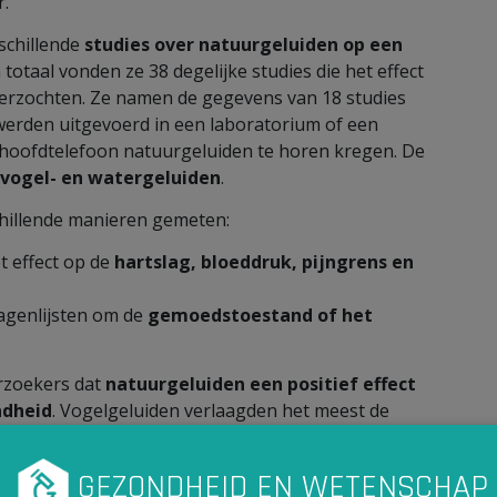
.
schillende
studies over natuurgeluiden op een
In totaal vonden ze 38 degelijke studies die het effect
erzochten. Ze namen de gegevens van 18 studies
werden uitgevoerd in een laboratorium of een
 hoofdtelefoon natuurgeluiden te horen kregen. De
vogel- en watergeluiden
.
chillende manieren gemeten:
 effect op de
hartslag, bloeddruk, pijngrens en
agenlijsten om de
gemoedstoestand of het
erzoekers dat
natuurgeluiden een positief effect
ndheid
. Vogelgeluiden verlaagden het meest de
 een gunstig effect had op de andere parameters (1).