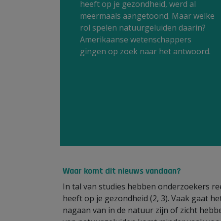
heeft op je gezondheid, werd al
meermaals aangetoond. Maar welke
rol spelen natuurgeluiden daarin?
Amerikaanse wetenschappers
gingen op zoek naar het antwoord.
Waar komt dit nieuws vandaan?
In tal van studies hebben onderzoekers ree
heeft op je gezondheid (2, 3). Vaak gaat h
nagaan van in de natuur zijn of zicht hebb