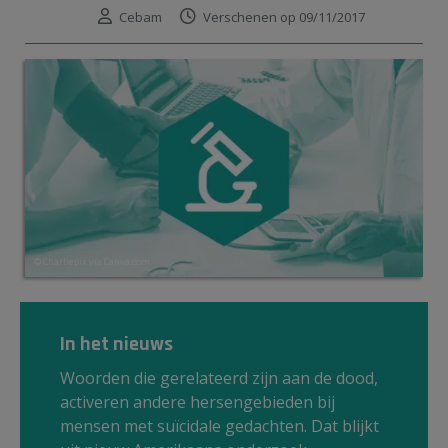
Cebam
Verschenen op 09/11/2017
© Charliepix via Canva.com
In het nieuws
Woorden die gerelateerd zijn aan de dood,
activeren andere hersengebieden bij
mensen met suïcidale gedachten. Dat blijkt