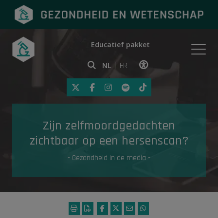
Educatief pakket
Onderwerpen
NL
FR
Klik op deze link om toegankelij
Eerste hulp
Zijn zelfmoordgedachten
Gezondheid in de media
zichtbaar op een hersenscan?
- Gezondheid in de media -