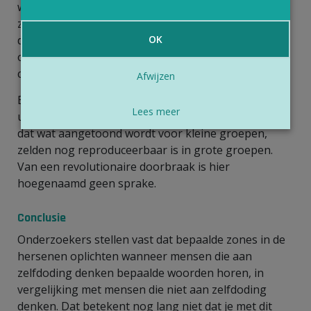
woorden hersenzones oplichten bij mensen die
zelfmoordgedachten hebben, dat het oplichten van
diezelfde zones bij andere mensen betekent dat zij
OK
ook zelfmoordgedachten hebben. Stemming is veel
complexer dan dat.
Afwijzen
Bovendien werd deze studie slechts bij 34 mensen
Lees meer
uitgevoerd. Van studies met fMRI-scans is bekend
dat wat aangetoond wordt voor kleine groepen,
zelden nog reproduceerbaar is in grote groepen.
Van een revolutionaire doorbraak is hier
hoegenaamd geen sprake.
Conclusie
Onderzoekers stellen vast dat bepaalde zones in de
hersenen oplichten wanneer mensen die aan
zelfdoding denken bepaalde woorden horen, in
vergelijking met mensen die niet aan zelfdoding
denken. Dat betekent nog lang niet dat je met dit