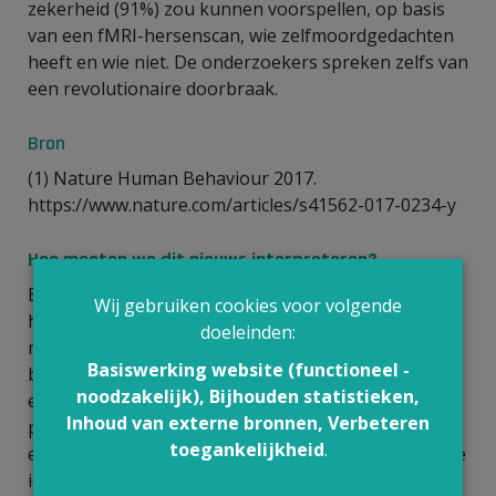
zekerheid (91%) zou kunnen voorspellen, op basis
van een fMRI-hersenscan, wie zelfmoordgedachten
heeft en wie niet. De onderzoekers spreken zelfs van
een revolutionaire doorbraak.
Bron
(1) Nature Human Behaviour 2017.
https://www.nature.com/articles/s41562-017-0234-y
Hoe moeten we dit nieuws interpreteren?
Een fMRI-scan meet de bloedstroming in de
Wij gebruiken cookies voor volgende
hersenen: in hersenzones die op een bepaald
doeleinden:
moment actief gebruikt worden, neemt de
Basiswerking website (functioneel -
bloeddoorstroming toe. Daardoor lichten ze op op
noodzakelijk), Bijhouden statistieken,
een hersenscan en veronderstellen we dat op die
Inhoud van externe bronnen, Verbeteren
plekken hersencellen actiever zijn. Daaruit kan je
toegankelijkheid
.
echter niet afleiden wat iemand denkt, laat staan hoe
iemand zich voelt. Het is niet omdat bij bepaalde