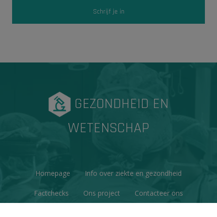
GEZONDHEID EN
WETENSCHAP
Homepage
Info over ziekte en gezondheid
Factchecks
Ons project
Contacteer ons
Disclaimer & Copyright
Privacy