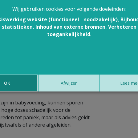
odem en in het grondwater zit. Wie
Wij gebruiken cookies voor volgende doeleinden:
n schade aan zenuwen en bloedvaten
siswerking website (functioneel - noodzakelijk), Bijhou
 Wie niet overdrijft met rijst of
statistieken, Inhoud van externe bronnen, Verbeteren
kinderen lopen omwille van het lage
toegankelijkheid
.
eren gebaseerd, allemaal van niet-
 dat het toch goed is om weten dat
bevatten. Volgens het Nederlandse
atiebron omtrent voeding, eten
 rijstproducten of rijst.
OK
Afwijzen
Lees me
ig zijn in babyvoeding, kunnen sporen
n hoge doses schadelijk voor de
 reden tot paniek, maar als advies geldt
 rijstwafels of andere afgeleiden.