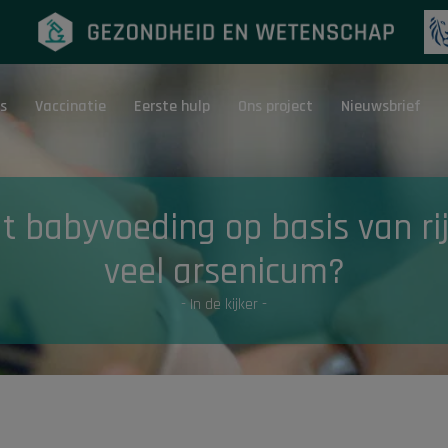
s
Vaccinatie
Eerste hulp
Ons project
Nieuwsbrief
Eerste hulp
G
t babyvoeding op basis van rij
veel arsenicum?
- In de kijker -