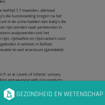
den.
 leeftijd 7,7 maanden, allemaal
by’s die kunstvoeding kregen na het
icum in de urine hadden dan baby’s die
an rijst worden vaak aanbevolen in
oekers analyseerden ook het
ijst, rijstwafels en rijstcrackers voor
ngeboden in winkels in Belfast.
evatte te veel arsenicum (gemiddeld
P, et al. Levels of infants' urinary
ding and weaning with rice products
rd. PLOS One. Published online May 4
N?