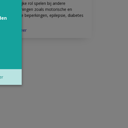
belangrijke rol spelen bij andere
aandoeningen zoals motorische en
auditieve beperkingen, epilepsie, diabetes
den
en ASS.
Lees meer
er