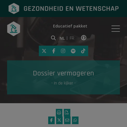
Educatief pakket
Onderwerpen
NL
FR
Klik op deze link om toegankelij
Eerste hulp
Dossier vermageren
Gezondheid in de media
- In de kijker -