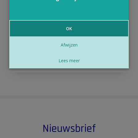
De week van 3 tot 9 augustus is internationale week
van de assistentiehond. Tijdens deze week zetten we
de trouwe viervoeters in de kijker die dagelijks mensen
OK
met een beperking bijstaan. Een van de bekendste
voorbeelden zijn de blindengeleidehonden, maar
assistentiehonden kunnen ook een belangrijke rol
Afwijzen
spelen bij andere aandoeningen zoals motorische en
auditieve beperkingen, epilepsie, diabetes en ASS.
Lees meer
Lees meer
Nieuwsbrief