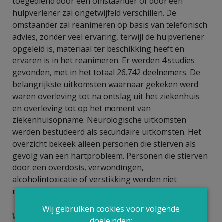
toegediend door een omstaander of door een
hulpverlener zal ongetwijfeld verschillen. De
omstaander zal reanimeren op basis van telefonisch
advies, zonder veel ervaring, terwijl de hulpverlener
opgeleid is, materiaal ter beschikking heeft en
ervaren is in het reanimeren. Er werden 4 studies
gevonden, met in het totaal 26.742 deelnemers. De
belangrijkste uitkomsten waarnaar gekeken werd
waren overleving tot na ontslag uit het ziekenhuis
en overleving tot op het moment van
ziekenhuisopname. Neurologische uitkomsten
werden bestudeerd als secundaire uitkomsten. Het
overzicht bekeek alleen personen die stierven als
gevolg van een hartprobleem. Personen die stierven
door een overdosis, verwondingen,
alcoholintoxicatie of verstikking werden niet
meegenomen in de analyses.
Wij gebruiken cookies voor volgende
Wat werd er gevonden?
doeleinden: