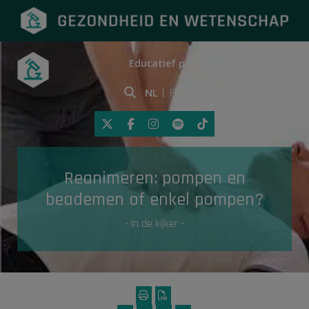
Educatief pakket
Onderwerpen
NL
FR
Klik op deze link om toegankelij
Eerste hulp
Reanimeren: pompen en
Gezondheid in de media
beademen of enkel pompen?
- In de kijker -