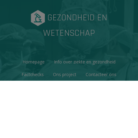
GEZONDHEID EN
WETENSCHAP
Homepage
Info over ziekte en gezondheid
Factchecks
Ons project
Contacteer ons
Disclaimer & Copyright
Privacy