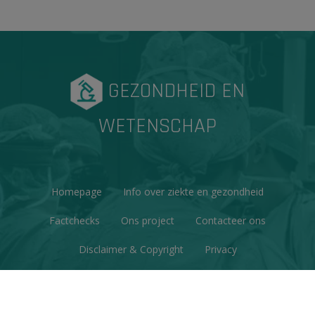
GEZONDHEID EN
WETENSCHAP
Homepage
Info over ziekte en gezondheid
Factchecks
Ons project
Contacteer ons
Disclaimer & Copyright
Privacy