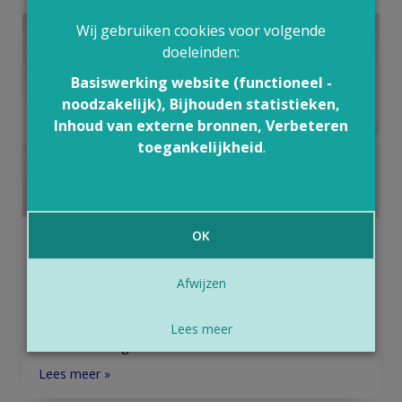
Wij gebruiken cookies voor volgende
doeleinden:
Basiswerking website (functioneel -
noodzakelijk), Bijhouden statistieken,
Inhoud van externe bronnen, Verbeteren
toegankelijkheid
.
OK
Eerste hulp bij buikpijn bij een kind
Veel kinderen klagen al eens over buikpijn, zonder dat er
Afwijzen
een ernstige ziekte aan de basis ligt. Het is soms
moeilijk om de klachten van een kind juist te
interpreteren en een diagnose te stellen. Soms wordt
Lees meer
ook helemaal geen...
Lees meer »