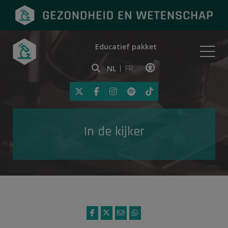
Educatief pakket
Onderwerpen
NL
FR
Klik op deze link om toegankelij
Eerste hulp
In de kijker
Gezondheid in de media