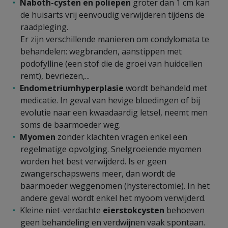
Naboth-cysten en poliepen
groter dan 1 cm kan
de huisarts vrij eenvoudig verwijderen tijdens de
raadpleging.
Er zijn verschillende manieren om condylomata te
behandelen: wegbranden, aanstippen met
podofylline (een stof die de groei van huidcellen
remt), bevriezen,...
Endometriumhyperplasie
wordt behandeld met
medicatie. In geval van hevige bloedingen of bij
evolutie naar een kwaadaardig letsel, neemt men
soms de baarmoeder weg.
Myomen
zonder klachten vragen enkel een
regelmatige opvolging. Snelgroeiende myomen
worden het best verwijderd. Is er geen
zwangerschapswens meer, dan wordt de
baarmoeder weggenomen (hysterectomie). In het
andere geval wordt enkel het myoom verwijderd.
Kleine niet-verdachte
eierstokcysten
behoeven
geen behandeling en verdwijnen vaak spontaan.