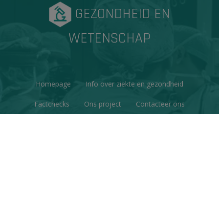
GEZONDHEID EN
WETENSCHAP
Homepage
Info over ziekte en gezondheid
Factchecks
Ons project
Contacteer ons
Disclaimer & Copyright
Privacy