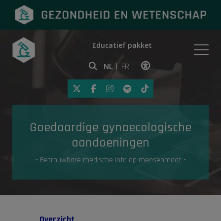
Educatief pakket
Onderwerpen
NL
FR
Klik op deze link om toegankelij
Eerste hulp
Goedaardige gynaecologische
Gezondheid in de media
aandoeningen
- Betrouwbare medische info op mensenmaat -
Overzicht