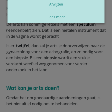
Afwijzen
Meestal gebeurt dan ook een
uitstrijkje
van de
baarmoederhals.
Lees meer
De arts kan sommige letsels met een
speculum
(‘eendenbek’) zien. Dat is een metalen instrument dat
in de vagina wordt gebracht.
Is er
twijfel
, dan zal je arts je doorverwijzen naar de
gynaecoloog voor een echografie, en zo nodig voor
een biopsie. Bij een biopsie wordt een stukje
verdacht weefsel weggenomen voor verder
onderzoek in het labo.
Wat kan je arts doen?
Omdat het om goedaardige aandoeningen gaat, is
het niet altijd nodig om te behandelen.