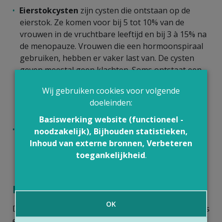
Eierstokcysten
zijn cysten die ontstaan op de
eierstok. Ze komen voor bij 5 tot 10% van de
vrouwen in de vruchtbare leeftijd en bij 3 à 15% na
de menopauze. Vrouwen die een hormoonspiraal
gebruiken, hebben er vaker last van. De cysten
geven meestal geen klachten. Soms ontstaat een
drukgevoel of pijn in de onderbuik. Door druk op
Wij gebruiken cookies voor volgende
de blaas moet je vaker plassen. Wanneer de cyste
doeleinden:
gedraaid zit of openscheurt, kan dit hevige pijn
uitlokken.
Basiswerking website (functioneel -
Een
infectie van de cyste
is ook mogelijk. Op de
noodzakelijk), Bijhouden statistieken,
eierstok kan zelfs een abces ontstaan. Dit gaat
Inhoud van externe bronnen, Verbeteren
altijd gepaard met koorts.
toegankelijkheid
.
Hoe stelt je arts de aandoeningen vast?
OK
De meeste aandoeningen worden vastgesteld tijdens
een routine
gynaecologisch onderzoek
.