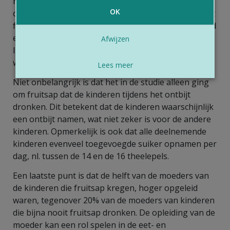
regelmatig fruit eten, ook fruitsap krijgen van hun
OK
ouders, denkend dat de drank even gezond is als het
fruit zelf. In de praktijk bevat een stuk fruit uiteraard
evenveel suiker als een geperst stuk fruit. Anders
Afwijzen
ligt het wanneer verschillende stukken fruit geperst
worden om het sap met suiker eruit te halen.
Lees meer
Niet onbelangrijk is dat het in de studie alleen ging
om fruitsap dat de kinderen tijdens het ontbijt
dronken. Dit betekent dat de kinderen waarschijnlijk
een ontbijt namen, wat niet zeker is voor de andere
kinderen. Opmerkelijk is ook dat alle deelnemende
kinderen evenveel toegevoegde suiker opnamen per
dag, nl. tussen de 14 en de 16 theelepels.
Een laatste punt is dat de helft van de moeders van
de kinderen die fruitsap kregen, hoger opgeleid
waren, tegenover 20% van de moeders van kinderen
die bijna nooit fruitsap dronken. De opleiding van de
moeder kan een rol spelen in de eet- en