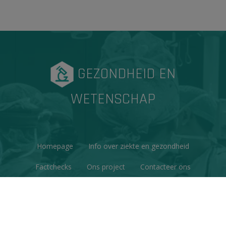
GEZONDHEID EN
WETENSCHAP
Homepage
Info over ziekte en gezondheid
Factchecks
Ons project
Contacteer ons
Disclaimer & Copyright
Privacy