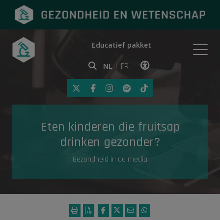
Educatief pakket
Onderwerpen
NL
FR
Klik op deze link om toegankelij
Eerste hulp
Eten kinderen die fruitsap
Gezondheid in de media
drinken gezonder?
- Gezondheid in de media -