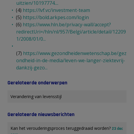
uitzien/10197774....
(4)
https://lvf.vc/investment-team
(5)
https://bold.arkpes.com/login
(6)
https://www.hln.be/privacy-wall/accept?
redirectUri=/hln/nl/957/Belgi/article/detail/12209
1/2008/01/0...
(7)
https://www.gezondheidenwetenschap.be/gez
ondheid-in-de-media/leven-we-langer-ziektevrij-
dankzij-gezo...
Gerelateerde onderwerpen
Verandering van levensstijl
Gerelateerde nieuwsberichten
Kan het verouderingsproces teruggedraaid worden?
23 dec