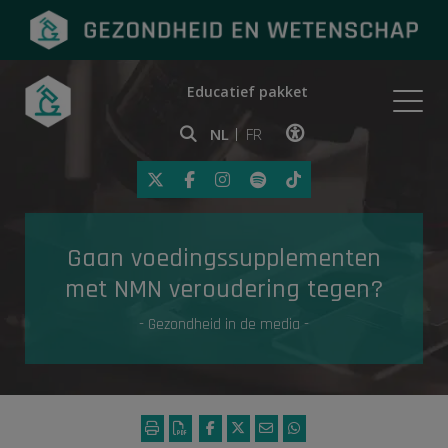
Educatief pakket
Onderwerpen
NL
FR
Klik op deze link om toegankelij
Eerste hulp
Gaan voedingssupplementen
Gezondheid in de media
met NMN veroudering tegen?
- Gezondheid in de media -