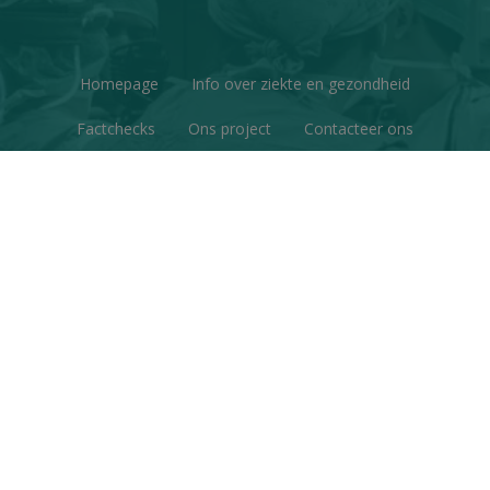
Homepage
Info over ziekte en gezondheid
Factchecks
Ons project
Contacteer ons
Disclaimer & Copyright
Privacy
© Copyright 2026 | Gezondheid en Wetenschap • Alle
rechten voorbehouden