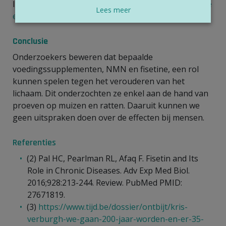
In afwachting kunnen we langer leven door
gezonde
Lees meer
eet- en leefgewoonten
aan te nemen (7).
Conclusie
Onderzoekers beweren dat bepaalde
voedingssupplementen, NMN en fisetine, een rol
kunnen spelen tegen het verouderen van het
lichaam. Dit onderzochten ze enkel aan de hand van
proeven op muizen en ratten. Daaruit kunnen we
geen uitspraken doen over de effecten bij mensen.
Referenties
(2) Pal HC, Pearlman RL, Afaq F. Fisetin and Its
Role in Chronic Diseases. Adv Exp Med Biol.
2016;928:213-244. Review. PubMed PMID:
27671819.
(3)
https://www.tijd.be/dossier/ontbijt/kris-
verburgh-we-gaan-200-jaar-worden-en-er-35-