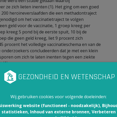
nnië werd een studie gedaan waarbij
 ze zich lieten inenten (1). Het ging om een goed
 200 heroïneverslaafden die een methadontraject
enodigd om het vaccinatietraject te volgen
een geld voor de vaccinatie, 1 groep kreeg per
p kreeg 5 pond bij de eerste spuit, 10 bij de
ep die geen geld kreeg, liet 9 procent zich
45 procent het volledige vaccinatieschema en van de
onderzoekers concludeerden dat je met een klein
sporen om zich te laten inenten tegen een ziekte
 (1).
l. Use of contingency management incentives to
tion in people undergoing treatment for heroin
Wij gebruiken cookies voor volgende doeleinden:
 Lancet. Published online April 9 2014
siswerking website (functioneel - noodzakelijk), Bijhou
statistieken, Inhoud van externe bronnen, Verbeteren