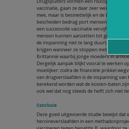
Drugspuiters vormen een risicogroep voor
vaccinatie, gaan ze daar zeer weinig op in. 
mee, maar is besmettelijk en de behandelin
bescheiden bedrag port mensen aan om zich
een succesvolle vaccinatie vervijfvoudigt. 
mensen kunnen aanzetten tot gezond gedra
de inspanning niet te lang duurt. Zo zijn 
krijgen wanneer ze stoppen met roken en l
Brittannië waarbij jonge moeders in armo
Dergelijk aanpak blijkt vooral te werken o
moeilijker: zodra de financiële prikkel weg
van drugverslaafden is de inspanning van
berekend worden wat de kosten-baten zijn
ook wel dat nog steeds de helft zich niet li
Conclusie
Deze goed uitgevoerde studie bewijst dat 
heroïneverslaafden in een methadonproject
vaccineren tegen hepatitis B, waardoor ze