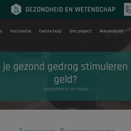
s
Vaccinatie
Eerste hulp
Ons project
Nieuwsbrief
Eerste hulp
G
 je gezond gedrag stimuleren
geld?
- Gezondheid in de media -