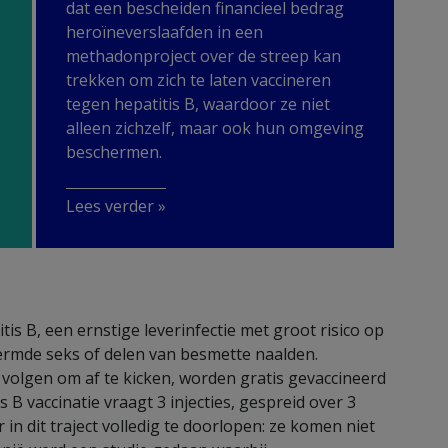
dat een bescheiden financieel bedrag
heroïneverslaafden in een
methadonproject over de streep kan
trekken om zich te laten vaccineren
tegen hepatitis B, waardoor ze niet
alleen zichzelf, maar ook hun omgeving
beschermen.
Lees verder »
tis B, een ernstige leverinfectie met groot risico op
ermde seks of delen van besmette naalden.
olgen om af te kicken, worden gratis gevaccineerd
B vaccinatie vraagt 3 injecties, gespreid over 3
in dit traject volledig te doorlopen: ze komen niet