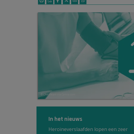
© Charliepix via Canva.com
In het nieuws
Heroïneverslaafden lopen een zeer