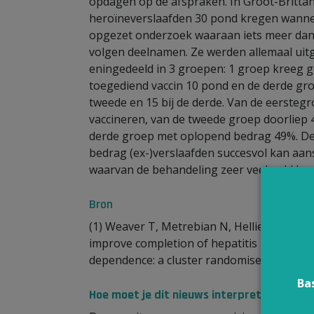
opdagen op de afspraken. In Groot-Britta
heroïneverslaafden 30 pond kregen wanneer
opgezet onderzoek waaraan iets meer dan
volgen deelnamen. Ze werden allemaal uitg
eningedeeld in 3 groepen: 1 groep kreeg g
toegediend vaccin 10 pond en de derde groe
tweede en 15 bij de derde. Van de eerstegro
vaccineren, van de tweede groep doorliep 
derde groep met oplopend bedrag 49%. De 
bedrag (ex-)verslaafden succesvol kan aan
waarvan de behandeling zeer veel geld kost
Bron
(1) Weaver T, Metrebian N, Hellier J, et a
improve completion of hepatitis B vaccina
dependence: a cluster randomised trial. The
Ba
Hoe moet je dit nieuws interpreteren?