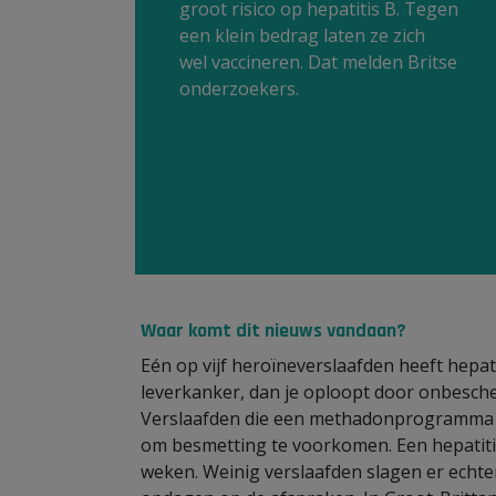
groot risico op hepatitis B. Tegen
een klein bedrag laten ze zich
wel vaccineren. Dat melden Britse
onderzoekers.
Waar komt dit nieuws vandaan?
Eén op vijf heroïneverslaafden heeft hepati
leverkanker, dan je oploopt door onbesch
Verslaafden die een methadonprogramma v
om besmetting te voorkomen. Een hepatitis 
weken. Weinig verslaafden slagen er echter 