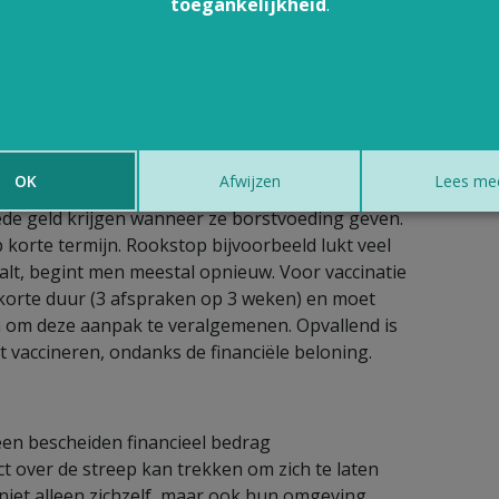
 hepatitis B. Ondanks het aanbod van gratis
toegankelijkheid
.
De ziekte brengt niet alleen veel persoonlijk leed
g kost de maatschappij zeer veel geld. Een
 te laten inenten tegen hepatitis B. De kans op
Uit eerder onderzoek blijkt dat kleine beloningen
g, zoals zich laten vaccineren, op voorwaarde dat
er gelijkaardige experimenten waarbij mensen geld
OK
Afwijzen
Lees me
oopt er op dit moment een project in Groot-
ede geld krijgen wanneer ze borstvoeding geven.
p korte termijn. Rookstop bijvoorbeeld lukt veel
valt, begint men meestal opnieuw. Voor vaccinatie
 korte duur (3 afspraken op 3 weken) en moet
 om deze aanpak te veralgemenen. Opvallend is
et vaccineren, ondanks de financiële beloning.
een bescheiden financieel bedrag
 over de streep kan trekken om zich te laten
 niet alleen zichzelf, maar ook hun omgeving