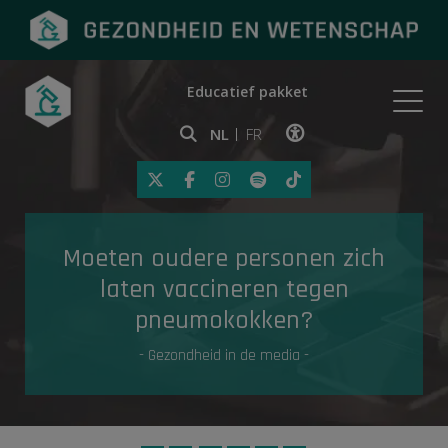
Educatief pakket
Onderwerpen
NL
FR
Klik op deze link om toegankelij
Eerste hulp
Moeten oudere personen zich
Gezondheid in de media
laten vaccineren tegen
pneumokokken?
- Gezondheid in de media -