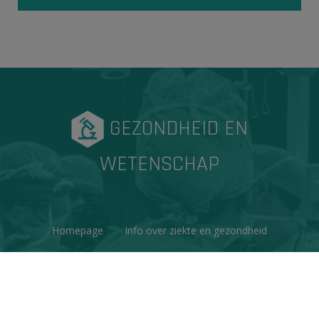
GEZONDHEID EN
WETENSCHAP
Homepage
Info over ziekte en gezondheid
Factchecks
Ons project
Contacteer ons
Disclaimer & Copyright
Privacy