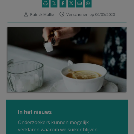
Patrick Mullie
Verschenen op 06/05/2020
© rawpixel
In het nieuws
Onderzoekers kunnen mogelijk
verklaren waarom we suiker blijven