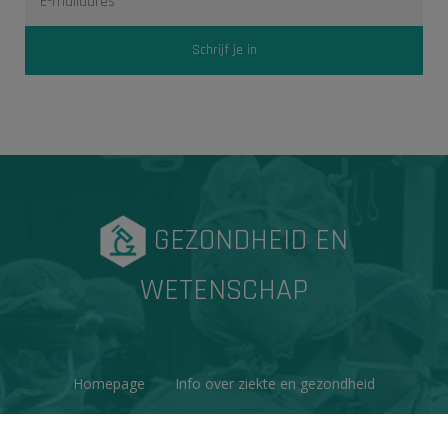
GEZONDHEID EN
WETENSCHAP
Homepage
Info over ziekte en gezondheid
Factchecks
Ons project
Contacteer ons