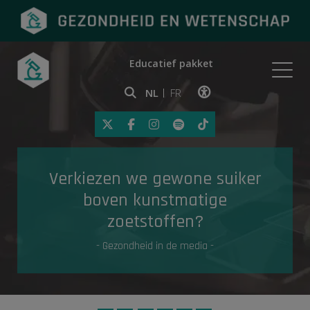
Educatief pakket
Onderwerpen
NL
FR
Klik op deze link om toegankelij
Eerste hulp
Verkiezen we gewone suiker
Gezondheid in de media
boven kunstmatige
zoetstoffen?
- Gezondheid in de media -