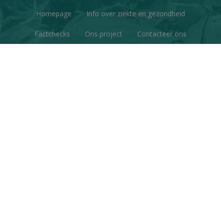
Homepage
Info over ziekte en gezondheid
Factchecks
Ons project
Contacteer ons
Disclaimer & Copyright
Privacy
© Copyright 2026 | Gezondheid en Wetenschap • Alle
rechten voorbehouden
Webdesign
&
website ontwikkeling
door
Zenjoy in Leuven
•
Powered by Nimbu