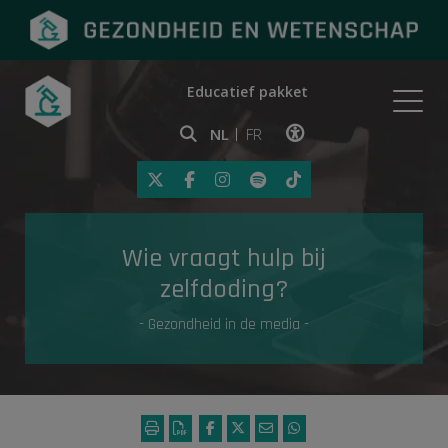
Educatief pakket
Onderwerpen
NL
FR
Klik op deze link om toegankelij
Eerste hulp
Wie vraagt hulp bij
Gezondheid in de media
zelfdoding?
- Gezondheid in de media -