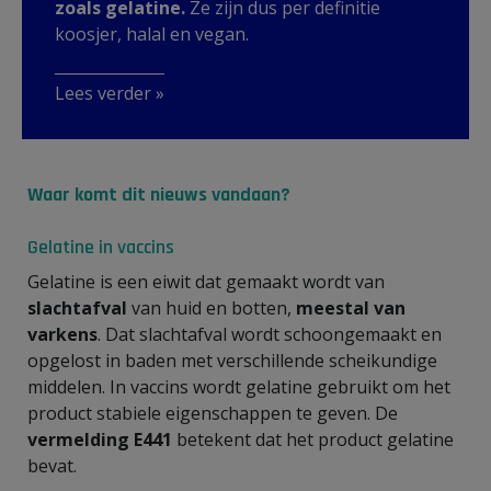
zoals gelatine.
Ze zijn dus per definitie
koosjer, halal en vegan.
Lees verder »
Waar komt dit nieuws vandaan?
Gelatine in vaccins
Gelatine is een eiwit dat gemaakt wordt van
slachtafval
van huid en botten,
meestal van
varkens
. Dat slachtafval wordt schoongemaakt en
opgelost in baden met verschillende scheikundige
middelen. In vaccins wordt gelatine gebruikt om het
product stabiele eigenschappen te geven. De
vermelding E441
betekent dat het product gelatine
bevat.