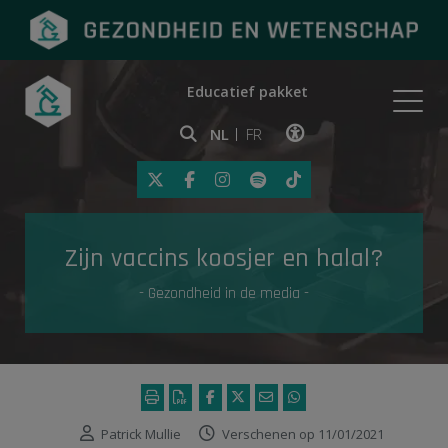
Educatief pakket
Onderwerpen
NL
FR
Klik op deze link om toegankelij
Eerste hulp
Zijn vaccins koosjer en halal?
Gezondheid in de media
- Gezondheid in de media -
Patrick Mullie
Verschenen op 11/01/2021