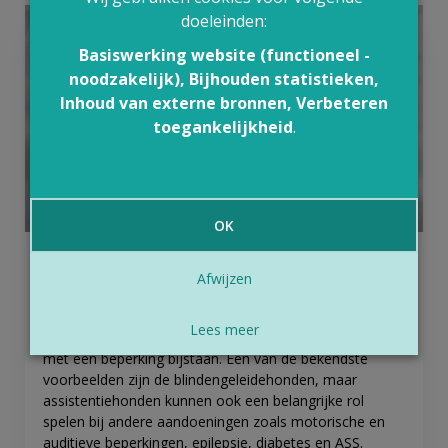
doeleinden:
Basiswerking website (functioneel -
noodzakelijk), Bijhouden statistieken,
Inhoud van externe bronnen, Verbeteren
toegankelijkheid
.
© Canva
OK
Week van de assistentiehond
Afwijzen
De week van 3 tot 9 augustus is internationale week
van de assistentiehond. Tijdens deze week zetten we
Lees meer
de trouwe viervoeters in de kijker die dagelijks mensen
met een beperking bijstaan. Een van de bekendste
voorbeelden zijn de blindengeleidehonden, maar
assistentiehonden kunnen ook een belangrijke rol
spelen bij andere aandoeningen zoals motorische en
auditieve beperkingen, epilepsie, diabetes en ASS.