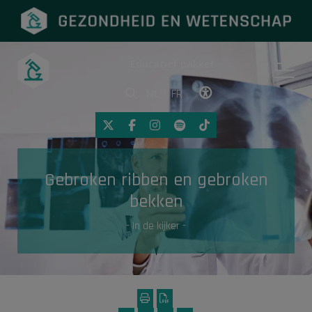
Educatief pakket
Onderwerpen
NL
FR
Klik op deze link om toegankelij
Eerste hulp
Gebroken ribben en gebroken
Gezondheid in de media
bekken
- In de kijker -