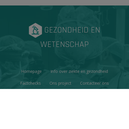
GEZONDHEID EN
WETENSCHAP
Homepage
Info over ziekte en gezondheid
Factchecks
Ons project
Contacteer ons
Disclaimer & Copyright
Privacy