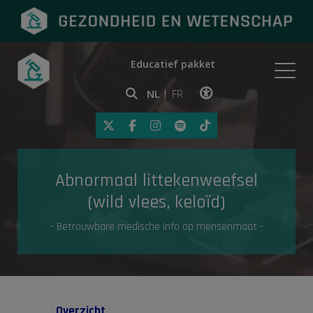
Educatief pakket
Onderwerpen
NL
FR
Klik op deze link om toegankelij
Eerste hulp
Abnormaal littekenweefsel
Gezondheid in de media
(wild vlees, keloïd)
- Betrouwbare medische info op mensenmaat -
Overzicht