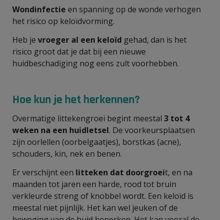
Wondinfectie
en spanning op de wonde verhogen
het risico op keloïdvorming.
Heb je
vroeger al een keloïd
gehad, dan is het
risico groot dat je dat bij een nieuwe
huidbeschadiging nog eens zult voorhebben.
Hoe kun je het herkennen?
Overmatige littekengroei begint meestal
3 tot 4
weken na een huidletsel
. De voorkeursplaatsen
zijn oorlellen (oorbelgaatjes), borstkas (acne),
schouders, kin, nek en benen.
Er verschijnt een
litteken dat doorgroei
t, en na
maanden tot jaren een harde, rood tot bruin
verkleurde streng of knobbel wordt. Een keloïd is
meestal niet pijnlijk. Het kan wel jeuken of de
beweging van de huid beperken. Het kan vooral de