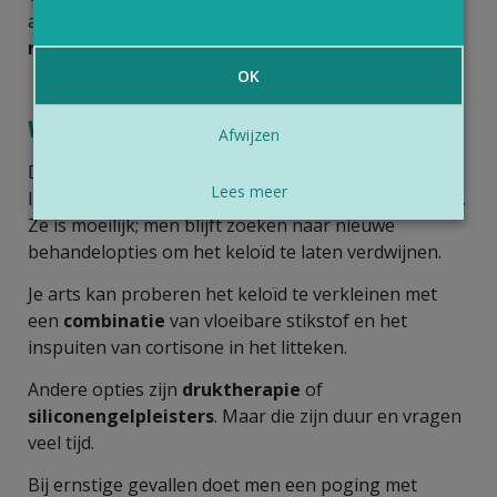
aanvaardbaar vindt of niet. Is dat niet het geval,
raadpleeg dan je arts
.
OK
Wat kan je arts doen?
Afwijzen
De
behandeling
van keloïden gebeurt enkel als ze
Lees meer
last berokkenen of omwille van esthetische redenen.
Ze is moeilijk; men blijft zoeken naar nieuwe
behandelopties om het keloïd te laten verdwijnen.
Je arts kan proberen het keloïd te verkleinen met
een
combinatie
van vloeibare stikstof en het
inspuiten van cortisone in het litteken.
Andere opties zijn
druktherapie
of
siliconengelpleisters
. Maar die zijn duur en vragen
veel tijd.
Bij ernstige gevallen doet men een poging met