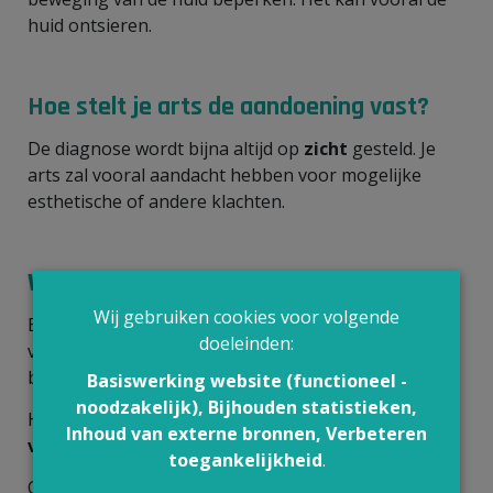
huid ontsieren.
Hoe stelt je arts de aandoening vast?
De diagnose wordt bijna altijd op
zicht
gesteld. Je
arts zal vooral aandacht hebben voor mogelijke
esthetische of andere klachten.
Wat kun je zelf doen?
Wij gebruiken cookies voor volgende
Er zijn heel wat zalfjes en crèmes op de markt tegen
doeleinden:
vorming van littekens en keloïd. Van geen enkele is
bewezen dat ze doeltreffend is.
Basiswerking website (functioneel -
noodzakelijk), Bijhouden statistieken,
Heb je ooit keloïdvorming gehad op een litteken,
Inhoud van externe bronnen, Verbeteren
vermijd dan piercings en tatoeages
.
toegankelijkheid
.
Overweeg goed bij jezelf of je het keloïd