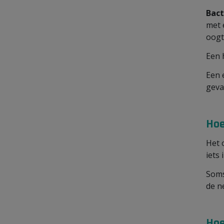
Bact
met 
oogt
Een 
Een 
geva
Hoe
Het 
iets 
Soms
de n
Hoe