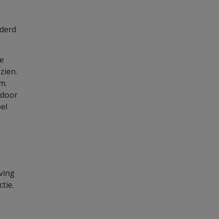
nderd
ie
zien.
m.
 door
el
jving
tie.