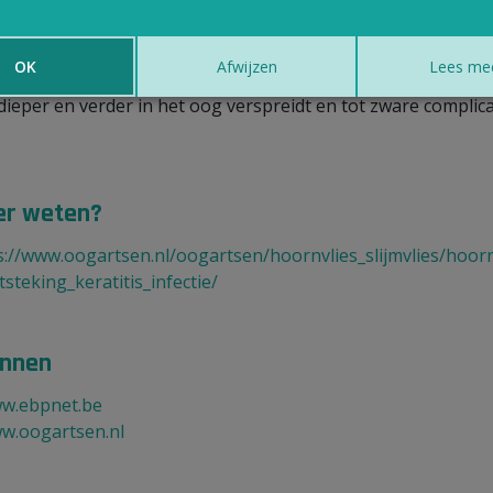
ciclovir gebruikt.
eval van
besmetting
is het belangrijk om de verwekker op t
OK
Afwijzen
Lees me
en en gericht te behandelen om te vermijden dat de besmet
 dieper en verder in het oog verspreidt en tot zware complica
r weten?
s://www.oogartsen.nl/oogartsen/hoornvlies_slijmvlies/hoorn
tsteking_keratitis_infectie/
nnen
w.ebpnet.be
w.oogartsen.nl