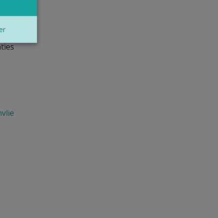
e
er
ting
ties
vlie