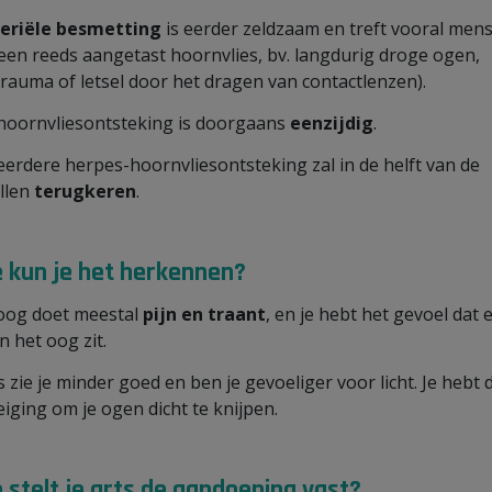
eriële besmetting
is eerder zeldzaam en treft vooral men
een reeds aangetast hoornvlies, bv. langdurig droge ogen,
rauma of letsel door het dragen van contactlenzen).
hoornvliesontsteking is doorgaans
eenzijdig
.
eerdere herpes-hoornvliesontsteking zal in de helft van de
llen
terugkeren
.
 kun je het herkennen?
oog doet meestal
pijn en traant
, en je hebt het gevoel dat 
in het oog zit.
 zie je minder goed en ben je gevoeliger voor licht. Je hebt 
eiging om je ogen dicht te knijpen.
 stelt je arts de aandoening vast?