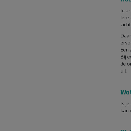
Je ar
lenz
zicht
Daa
ervo
Een 
Bij 
de o
uit.
Wat
Is je
kan 