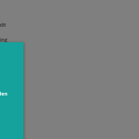
dit
ing
de
els
geval
den
t
ng
zalf