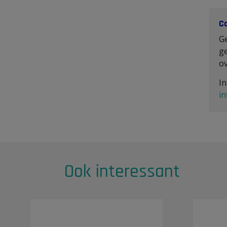
C
G
ge
o
In
i
Ook interessant