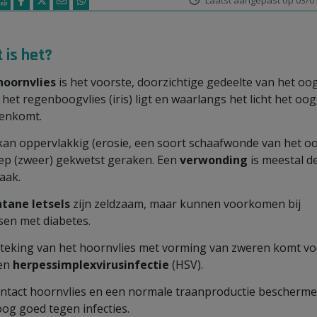
Laatst aangepast op 03/0
 is het?
hoornvlies
is het voorste, doorzichtige gedeelte van het oo
 het regenboogvlies (iris) ligt en waarlangs het licht het oog
enkomt.
kan oppervlakkig
(erosie, een soort schaafwonde van het o
iep
(zweer) gekwetst geraken. Een
verwonding
is meestal d
aak.
tane letsels
zijn zeldzaam, maar kunnen voorkomen bij
en met diabetes.
teking van het hoornvlies met vorming van zweren komt vo
een
herpessimplexvirusinfectie
(HSV).
intact hoornvlies en een normale traanproductie bescherm
oog goed tegen infecties.