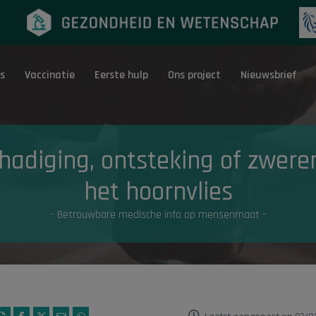
s
Vaccinatie
Eerste hulp
Ons project
Nieuwsbrief
Eerste hulp
G
hadiging, ontsteking of zwere
het hoornvlies
- Betrouwbare medische info op mensenmaat -