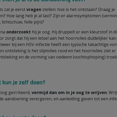
ts zal je eerst
vragen
stellen: hoe is het ontstaan? Draag je
en? Hoe lang heb je al last? Zijn er alarmsymptomen (vermi
, lichtschuw, felle pijn)?
rna
onderzoekt
hij je oog. Hij druppelt er een kleurstof in d
or zorgt dat hij een letsel aan het hoornvlies duidelijker kan 
zweer bij een HSV-infectie heeft een typische takachtige vor
een ontsteking is het slijmvlies rood en het hoornvlies ziet er
ntsteking en de vorming van oedeem (vochtophoping) troeb
 kun je zelf doen?
 oog geïrriteerd,
vermijd dan om in je oog te wrijven
. Wri
de aandoening verergeren, en aanleiding geven tot een infec