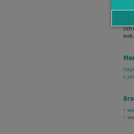
met a
In g
spor
zich
leidt.
Mee
http
s_on
Bro
ww
ww