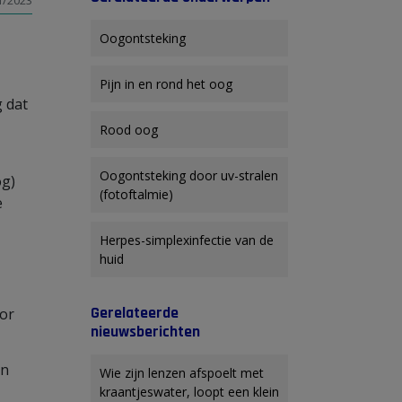
1/2023
Oogontsteking
Pijn in en rond het oog
g dat
Rood oog
Oogontsteking door uv-stralen
og)
(fotoftalmie)
e
Herpes-simplexinfectie van de
huid
Gerelateerde
or
nieuwsberichten
en
Wie zijn lenzen afspoelt met
kraantjeswater, loopt een klein