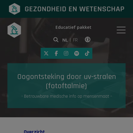
Educatief pakket
Onderwerpen
NL
FR
Klik op deze link om toegankelij
Eerste hulp
Oogontsteking door uv-stralen
Gezondheid in de media
(fotoftalmie)
- Betrouwbare medische info op mensenmaat -
Overzicht