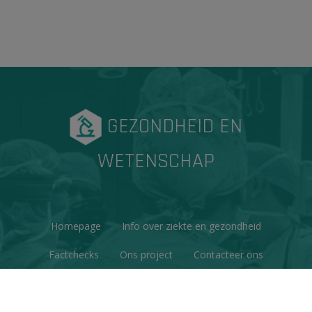
GEZONDHEID EN
WETENSCHAP
Homepage
Info over ziekte en gezondheid
Factchecks
Ons project
Contacteer ons
Disclaimer & Copyright
Privacy