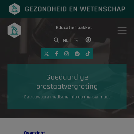
Educatief pakket
Onderwerpen
NL
FR
Klik op deze link om toegankelij
Eerste hulp
Goedaardige
Gezondheid in de media
prostaatvergroting
- Betrouwbare medische info op mensenmaat -
Overzicht