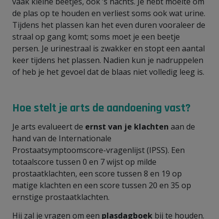
vaak kleine beetjes, ook ’s nachts. Je hebt moeite om
de plas op te houden en verliest soms ook wat urine.
Tijdens het plassen kan het even duren vooraleer de
straal op gang komt; soms moet je een beetje
persen. Je urinestraal is zwakker en stopt een aantal
keer tijdens het plassen. Nadien kun je nadruppelen
of heb je het gevoel dat de blaas niet volledig leeg is.
Hoe stelt je arts de aandoening vast?
Je arts evalueert de
ernst van je klachten
aan de
hand van de Internationale
Prostaatsymptoomscore-vragenlijst (IPSS). Een
totaalscore tussen 0 en 7 wijst op milde
prostaatklachten, een score tussen 8 en 19 op
matige klachten en een score tussen 20 en 35 op
ernstige prostaatklachten.
Hij zal je vragen om een
plasdagboek
bij te houden.