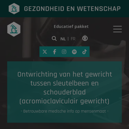
Educatief pakket
Onderwerpen
NL
FR
Klik op deze link om toegankelij
Eerste hulp
Ontwrichting van het gewricht
Gezondheid in de media
tussen sleutelbeen en
schouderblad
(acromioclaviculair gewricht)
- Betrouwbare medische info op mensenmaat -