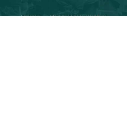
Homepage
Info over ziekte en gezondheid
Factchecks
Ons project
Contacteer ons
Disclaimer & Copyright
Privacy
© Copyright 2026 | Gezondheid en Wetenschap • Alle
rechten voorbehouden
Webdesign
&
website ontwikkeling
door
Zenjoy in Leuven
•
Powered by Nimbu