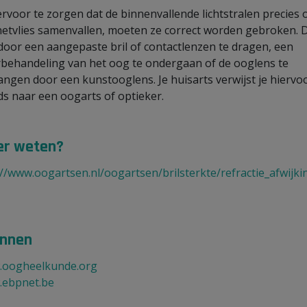
rvoor te zorgen dat de binnenvallende lichtstralen precies 
netvlies samenvallen, moeten ze correct worden gebroken. 
door een aangepaste bril of contactlenzen te dragen, een
rbehandeling van het oog te ondergaan of de ooglens te
angen door een kunstooglens. Je huisarts verwijst je hiervo
ds naar een oogarts of optieker.
r weten?
://www.oogartsen.nl/oogartsen/brilsterkte/refractie_afwijk
nnen
oogheelkunde.org
ebpnet.be