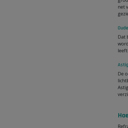
groo
net 
gezi
Oude
Dat 
word
leeft
Asti
De o
lich
Asti
verz
Hoe
Refr