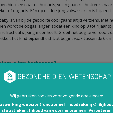
pen hiermee naar de huisarts; velen gaan rechtstreeks naar
eker of oogarts. Eén op de drie jongvolwassenen is bijziend.
baby is van bij de geboorte doorgaans altijd verziend. Met h
ien wordt de oogas langer, zodat een kind op 3 tot 4 jaar (bi
 refractieafwijking meer heeft. Groeit het oog te ver door, 
ikkelt het kind bijziendheid. Dat begint vaak tussen de 6 en
 kun je het herkennen?
actieafwijkingen zorgen voor een verminderde gezichtssche
tbij of veraf. Soms geven ze ook meer vage klachten zoals
oeidheid, hoofdpijn, pijn rond de ogen, brandende of verm
.
Wij gebruiken cookies voor volgende doeleinden:
ijziendheid zie je dingen in de verte niet, terwijl anderen die 
siswerking website (functioneel - noodzakelijk), Bijhou
. Het kan zijn dat je je ogen moet dichtknijpen om goed te
statistieken, Inhoud van externe bronnen, Verbeteren
en tv-kijken. Je hebt daarentegen geen probleem om een 