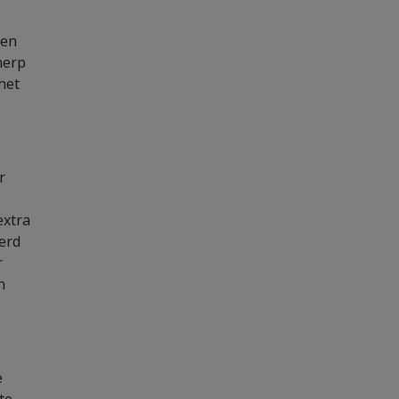
 en
herp
het
r
extra
erd
r
n
e