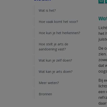
Wat is het?
Wat
Hoe vaak komt het voor?
Lich
Hoe kun je het herkennen?
het 
juis
Hoe stelt je arts de
De o
aandoening vast?
zien
zowe
Wat kun je zelf doen?
dat 
oogs
Wat kan je arts doen?
Bij 
Meer weten?
lich
een 
Bronnen
refr
daar