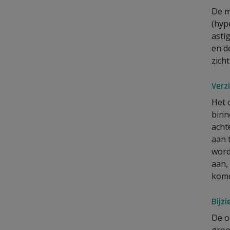
De m
(hyp
asti
en d
zicht
Verz
Het 
binn
acht
aan 
word
aan,
kome
Bijz
De o