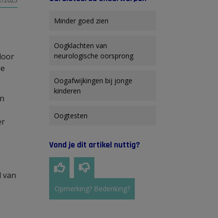
2/2025
Minder goed zien
Oogklachten van
door
neurologische oorsprong
de
Oogafwijkingen bij jonge
kinderen
en
Oogtesten
er
Vond je dit artikel nuttig?
d van
Opmerking? Bedenking?