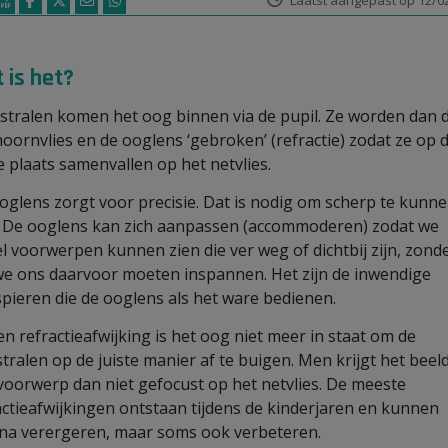
Laatst aangepast op 12/0
 is het?
tstralen komen het oog binnen via de pupil. Ze worden dan 
hoornvlies en de ooglens ‘gebroken’ (refractie) zodat ze op 
te plaats samenvallen op het netvlies.
oglens zorgt voor precisie. Dat is nodig om scherp te kunn
. De ooglens kan zich aanpassen (accommoderen) zodat we
l voorwerpen kunnen zien die ver weg of dichtbij zijn, zond
we ons daarvoor moeten inspannen. Het zijn de inwendige
pieren die de ooglens als het ware bedienen.
een refractieafwijking is het oog niet meer in staat om de
tstralen op de juiste manier af te buigen. Men krijgt het beel
voorwerp dan niet gefocust op het netvlies. De meeste
actieafwijkingen ontstaan tijdens de kinderjaren en kunnen
na verergeren, maar soms ook verbeteren.