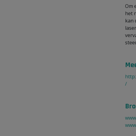
Om e
het 
kan 
lase
verv
stee
Mee
http
/
Bro
www.
www.