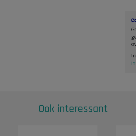
C
G
ge
o
In
i
Ook interessant