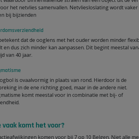
t waardoor binnenvallende stralen van een object uit de ver
voor het netvlies samenvallen. Netvliesloslating wordt vaker
en bij bijzienden
rdomsverziendheid
betekent dat de ooglens met het ouder worden minder flexi
t en dus zich minder kan aanpassen. Dit begint meestal van
ijd van 40 jaar.
gmatisme
ogbol is ovaalvormig in plaats van rond. Hierdoor is de
tbreking in de ene richting goed, maar in de andere niet.
gmatisme komt meestal voor in combinatie met bij- of
iendheid.
 vaak komt het voor?
actieafwijkingen komen voor bij 7 op 10 Belgen. Niet alle m