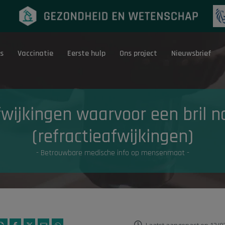
s
Vaccinatie
Eerste hulp
Ons project
Nieuwsbrief
Eerste hulp
G
wijkingen waarvoor een bril no
(refractieafwijkingen)
- Betrouwbare medische info op mensenmaat -