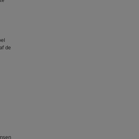
te
bel
af de
ensen