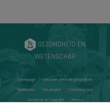
GEZONDHEID EN
WETENSCHAP
Homepage
Info over ziekte en gezondheid
Factchecks
Ons project
Contacteer ons
Disclaimer & Copyright
Privacy