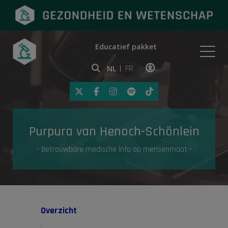
Educatief pakket
Onderwerpen
NL
FR
Klik op deze link om toegankelij
Eerste hulp
Purpura van Henoch-Schönlein
Gezondheid in de media
- Betrouwbare medische info op mensenmaat -
Overzicht