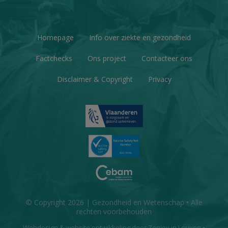
Homepage
Info over ziekte en gezondheid
Factchecks
Ons project
Contacteer ons
Disclaimer & Copyright
Privacy
© Copyright 2026 | Gezondheid en Wetenschap • Alle
rechten voorbehouden
Webdesign
&
website ontwikkeling
door
Zenjoy in Leuven
•