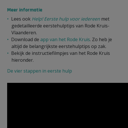
Meer informatie
Lees ook
Help! Eerste hulp voor iedereen
met
gedetailleerde eerstehulptips van Rode Kruis-
Vlaanderen.
Download de
app van het Rode Kruis
. Zo heb je
altijd de belangrijkste eerstehulptips op zak.
Bekijk de instructiefilmpjes van het Rode Kruis
hieronder.
De vier stappen in eerste hulp