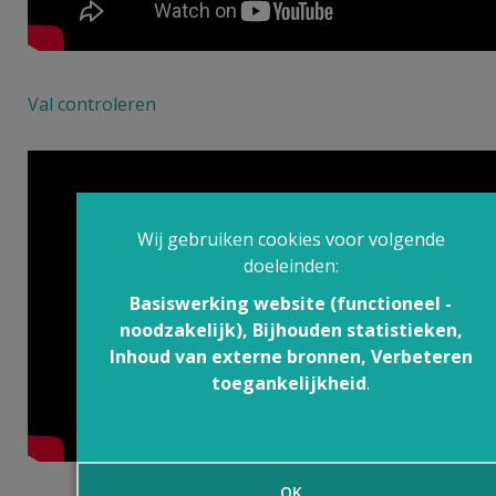
Val controleren
Wij gebruiken cookies voor volgende
doeleinden:
Basiswerking website (functioneel -
noodzakelijk), Bijhouden statistieken,
Inhoud van externe bronnen, Verbeteren
toegankelijkheid
.
OK