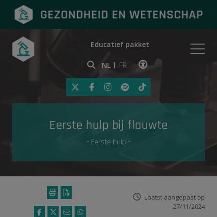
Educatief pakket
Onderwerpen
NL
FR
Klik op deze link om toegankelij
Eerste hulp
Eerste hulp bij flauwte
Gezondheid in de media
- Eerste hulp -
Laatst aangepast op
27/11/2024