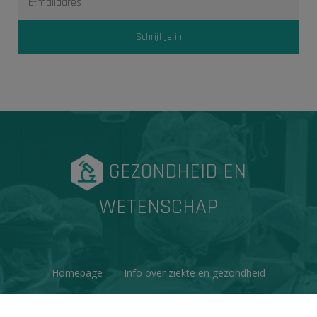
GEZONDHEID EN
WETENSCHAP
Homepage
Info over ziekte en gezondheid
Factchecks
Ons project
Contacteer ons