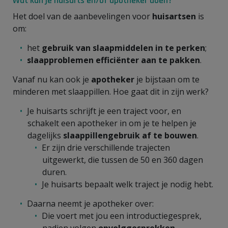
Wat kan je huisarts en/of apotheker doen?
Het doel van de aanbevelingen voor
huisartsen
is
om:
het
gebruik van slaapmiddelen in te perken
;
slaapproblemen efficiënter aan te pakken
.
Vanaf nu kan ook je
apotheker
je bijstaan om te
minderen met slaappillen. Hoe gaat dit in zijn werk?
Je huisarts schrijft je een traject voor, en
schakelt een apotheker in om je te helpen je
dagelijks
slaappillengebruik af te bouwen
.
Er zijn drie verschillende trajecten
uitgewerkt, die tussen de 50 en 360 dagen
duren.
Je huisarts bepaalt welk traject je nodig hebt.
Daarna neemt je apotheker over:
Die voert met jou een introductiegesprek,
nadien volgen
opvolggesprekken
.