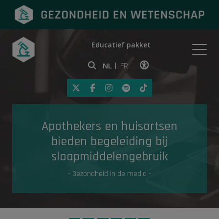
Educatief pakket
Onderwerpen
NL
FR
Klik op deze link om toegankelij
Eerste hulp
Apothekers en huisartsen
Gezondheid in de media
bieden begeleiding bij
slaapmiddelengebruik
- Gezondheid in de media -