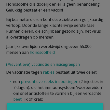
Hondsdolheid is dodelijk en er is geen behandeling.
Gelukkig bestaat er een vaccin!
Bij besmette dieren kent deze ziekte een gelijkaardig
verloop. Door de lange klachtenvrije eerste fase
kunnen dieren, die schijnbaar gezond zijn, het virus
al overdragen op mensen.
Jaarlijks overlijden wereldwijd ongeveer 55.000
mensen aan
hondsdolheid
.
(Preventieve) vaccinatie en risicogroepen
De vaccinatie tegen
rabiës
bestaat uit twee delen:
een
preventieve reeks inspuitingen
(2 injecties in
7 dagen), die het immuunsysteem ‘voorbereiden’
om snel antistoffen te vormen bij een verdachte
beet
, lik of krab;
een reeks van 4 of 5 spuiten die zo snel mogelijk