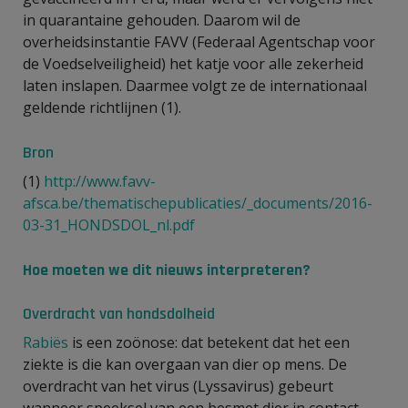
in quarantaine gehouden. Daarom wil de
overheidsinstantie FAVV (Federaal Agentschap voor
de Voedselveiligheid) het katje voor alle zekerheid
laten inslapen. Daarmee volgt ze de internationaal
geldende richtlijnen (1).
Bron
(1)
http://www.favv-
afsca.be/thematischepublicaties/_documents/2016-
03-31_HONDSDOL_nl.pdf
Hoe moeten we dit nieuws interpreteren?
Overdracht van hondsdolheid
Rabiës
is een zoönose: dat betekent dat het een
ziekte is die kan overgaan van dier op mens. De
overdracht van het virus (Lyssavirus) gebeurt
wanneer speeksel van een besmet dier in contact