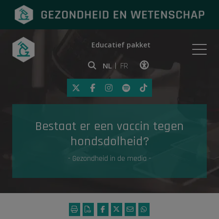
Educatief pakket
Onderwerpen
NL
FR
Klik op deze link om toegankelij
Eerste hulp
Bestaat er een vaccin tegen
Gezondheid in de media
hondsdolheid?
- Gezondheid in de media -