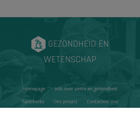
GEZONDHEID EN
WETENSCHAP
Homepage
Info over ziekte en gezondheid
Factchecks
Ons project
Contacteer ons
Disclaimer & Copyright
Privacy