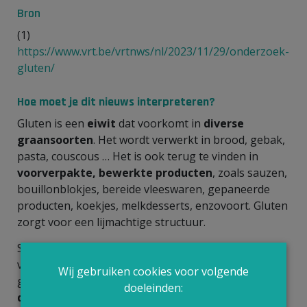
Bron
(1)
https://www.vrt.be/vrtnws/nl/2023/11/29/onderzoek-
gluten/
Hoe moet je dit nieuws interpreteren?
Gluten is een
eiwit
dat voorkomt in
diverse
graansoorten
. Het wordt verwerkt in brood, gebak,
pasta, couscous … Het is ook terug te vinden in
voorverpakte, bewerkte producten
, zoals sauzen,
bouillonblokjes, bereide vleeswaren, gepaneerde
producten, koekjes, melkdesserts, enzovoort. Gluten
zorgt voor een lijmachtige structuur.
Sinds een tiental jaar is dit eiwit de zondebok voor
veel
buikklachten
. Dat negatieve imago heeft
Wij gebruiken cookies voor volgende
gluten te danken aan
onheilspellende berichten in
doeleinden:
de media
naar aanleiding van de internationale