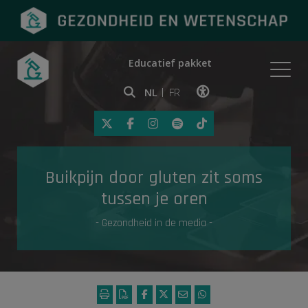
Educatief pakket
Onderwerpen
NL
FR
Klik op deze link om toegankelij
Eerste hulp
Buikpijn door gluten zit soms
Gezondheid in de media
tussen je oren
- Gezondheid in de media -