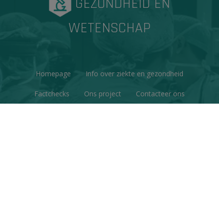
GEZONDHEID EN
WETENSCHAP
Homepage
Info over ziekte en gezondheid
Factchecks
Ons project
Contacteer ons
Disclaimer & Copyright
Privacy