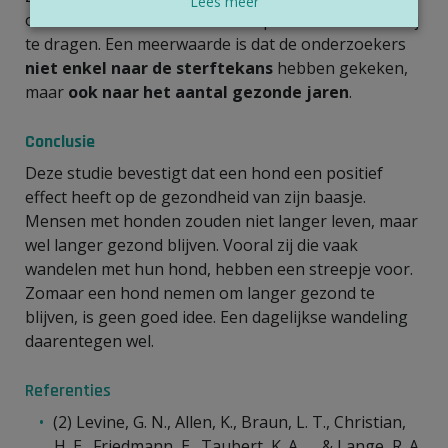
Lees meer
onderzoek. Deze nieuwe studie probeert daaraan bij
te dragen. Een meerwaarde is dat de onderzoekers
niet enke
l naar d
e
sterftekans
hebben gekeken,
maar
ook naar het aantal gezonde jaren
.
Conclusie
Deze studie bevestigt dat een hond een positief
effect heeft op de gezondheid van zijn baasje.
Mensen met honden zouden niet langer leven, maar
wel langer gezond blijven. Vooral zij die vaak
wandelen met hun hond, hebben een streepje voor.
Zomaar een hond nemen om langer gezond te
blijven, is geen goed idee. Een dagelijkse wandeling
daarentegen wel.
Referenties
(2) Levine, G. N., Allen, K., Braun, L. T., Christian,
H. E., Friedmann, E., Taubert, K. A., ... & Lange, R. A.