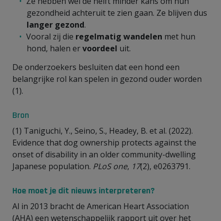
Ze hebben wel de helft minder kans om hun
gezondheid achteruit te zien gaan. Ze blijven dus
langer gezond
.
Vooral zij die
regelmatig wandelen
met hun
hond, halen er
voordeel
uit.
De onderzoekers besluiten dat een hond een
belangrijke rol kan spelen in gezond ouder worden
(1).
Bron
(1) Taniguchi, Y., Seino, S., Headey, B. et al. (2022).
Evidence that dog ownership protects against the
onset of disability in an older community-dwelling
Japanese population.
PLoS one
,
17
(2), e0263791.
Hoe moet je dit nieuws interpreteren?
Al in 2013 bracht de American Heart Association
(AHA) een wetenschappelijk rapport uit over het