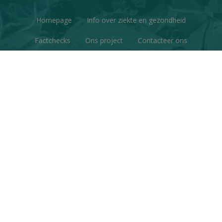
Homepage
Info over ziekte en gezondheid
Factchecks
Ons project
Contacteer ons
Disclaimer & Copyright
Privacy
© Copyright 2026 | Gezondheid en Wetenschap • Alle
rechten voorbehouden
Webdesign
&
website ontwikkeling
door
Zenjoy in Leuven
•
Powered by Nimbu