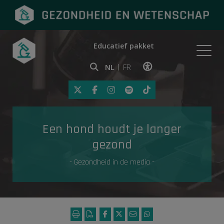
Educatief pakket
Onderwerpen
NL
FR
Klik op deze link om toegankelij
Eerste hulp
Een hond houdt je langer
Gezondheid in de media
gezond
- Gezondheid in de media -