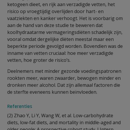
ketogeen dieet, en rijk aan verzadigde vetten, het
risico op vroegtijdig overlijden door hart- en
vaatziekten en kanker verhoogt. Het is voorbarig om
aan de hand van deze studie te beweren dat
koolhydraatarme vermageringsdiëten schadelijk zijn,
vooral omdat dergelijke diëten meestal maar een
beperkte periode gevolgd worden. Bovendien was de
inname van vetten cruciaal: hoe meer verzadigde
vetten, hoe groter de risico’s.
Deelnemers met minder gezonde voedingspatronen
rookten meer, waren zwaarder, bewogen minder en
dronken meer alcohol. Dat zijn allemaal factoren die
de sterfte eveneens kunnen beïnvloeden.
Referenties
(2) Zhao Y, Li Y, Wang W, et al. Low-carbohydrate
diets, low-fat diets, and mortality in middle-aged and
older people: A prospective cohort study. J Intern