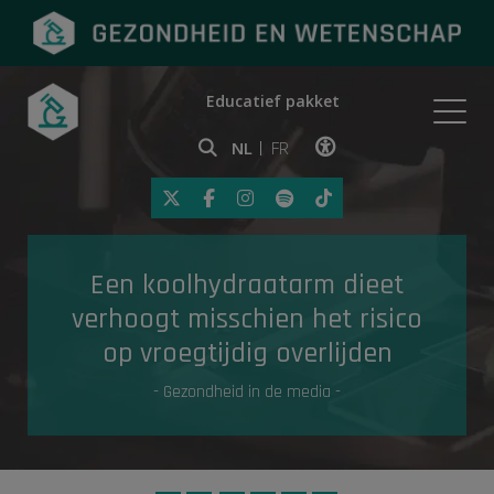
Educatief pakket
Onderwerpen
NL
FR
Klik op deze link om toegankelij
Eerste hulp
Een koolhydraatarm dieet
Gezondheid in de media
verhoogt misschien het risico
op vroegtijdig overlijden
- Gezondheid in de media -