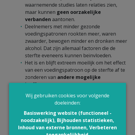
waarnemende studies laten relaties zien,
maar kunnen
geen oorzakelijke
verbanden
aantonen.
Deelnemers met minder gezonde
voedingspatronen rookten meer, waren
zwaarder, bewogen minder en dronken meer
alcohol. Dat zijn allemaal factoren die de
sterfte eveneens kunnen beïnvloeden.
Het is en blijft extreem moeilijk om het effect
van een voedingspatroon op de sterfte af te
zonderen van
andere mogelijke
leeffactoren
.
De vraag is of dat belangrijk is: we weten al
Wij gebruiken cookies voor volgende
lang dat
gezonde eet- en leefgewoonten
doeleinden:
het risico op chronische ziekten beperken.
Basiswerking website (functioneel -
De onderzoekers registreerden de
noodzakelijk), Bijhouden statistieken,
voedingsgewoonten in de cohortstudies alleen
Inhoud van externe bronnen, Verbeteren
aan de start van de studie.
toegankelijkheid
.
Ze veronderstelden dus dat de deelnemers