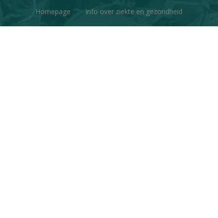
Homepage
Info over ziekte en gezondheid
Factchecks
Ons project
Contacteer ons
Disclaimer & Copyright
Privacy
© Copyright 2026 | Gezondheid en Wetenschap • Alle
rechten voorbehouden
Webdesign
&
website ontwikkeling
door
Zenjoy in Leuven
•
Powered by Nimbu