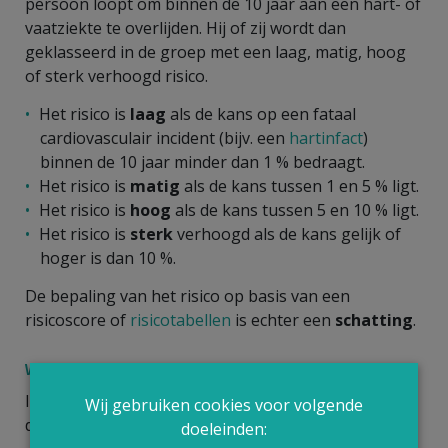
persoon loopt om binnen de 10 jaar aan een hart- of
vaatziekte te overlijden. Hij of zij wordt dan
geklasseerd in de groep met een laag, matig, hoog
of sterk verhoogd risico.
Het risico is
laag
als de kans op een fataal
cardiovasculair incident (bijv. een
hartinfact
)
binnen de 10 jaar minder dan 1 % bedraagt.
Het risico is
matig
als de kans tussen 1 en 5 % ligt.
Het risico is
hoog
als de kans tussen 5 en 10 % ligt.
Het risico is
sterk
verhoogd als de kans gelijk of
hoger is dan 10 %.
De bepaling van het risico op basis van een
risicoscore of
risicotabellen
is echter een
schatting
.
Wie komt in de hoogrisicogroep terecht?
In de groep met een
sterk verhoogd risico
worden
Wij gebruiken cookies voor volgende
de personen ingedeeld met:
doeleinden: