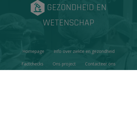
GEZONDHEID EN
WETENSCHAP
Homepage
Info over ziekte en gezondheid
Factchecks
Ons project
Contacteer ons
Disclaimer & Copyright
Privacy