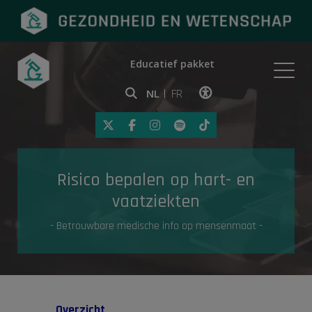
Educatief pakket
Onderwerpen
NL
FR
Klik op deze link om toegankelij
Eerste hulp
Risico bepalen op hart- en
Gezondheid in de media
vaatziekten
- Betrouwbare medische info op mensenmaat -
Overzicht