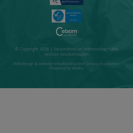
© Copyright 2026 | Gezondheid en Wetenschap • Alle
rechten voorbehouden
Webdesign
&
website ontwikkeling
door
Zenjoy in Leuven
•
Powered by Nimbu