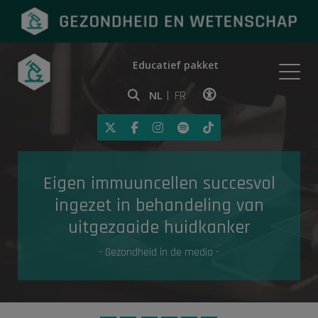
Educatief pakket
Onderwerpen
NL
FR
Klik op deze link om toegankelij
Eerste hulp
Eigen immuuncellen succesvol
Gezondheid in de media
ingezet in behandeling van
uitgezaaide huidkanker
- Gezondheid in de media -