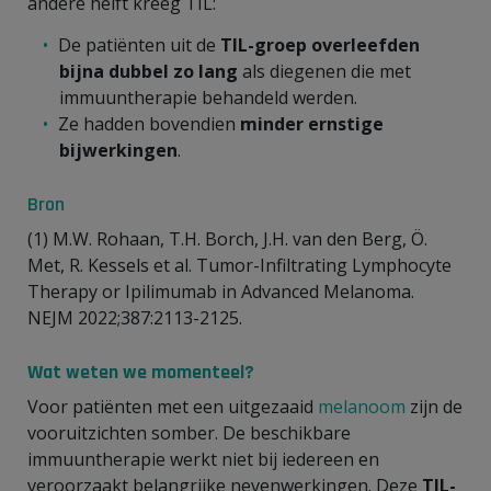
andere helft kreeg TIL:
De patiënten uit de
TIL-groep overleefden
bijna dubbel zo lang
als diegenen die met
immuuntherapie behandeld werden.
Ze hadden bovendien
minder ernstige
bijwerkingen
.
Bron
(1) M.W. Rohaan, T.H. Borch, J.H. van den Berg, Ö.
Met, R. Kessels et al. Tumor-Infiltrating Lymphocyte
Therapy or Ipilimumab in Advanced Melanoma.
NEJM 2022;387:2113-2125.
Wat weten we momenteel?
Voor patiënten met een uitgezaaid
melanoom
zijn de
vooruitzichten somber. De beschikbare
immuuntherapie werkt niet bij iedereen en
veroorzaakt belangrijke nevenwerkingen. Deze
TIL-