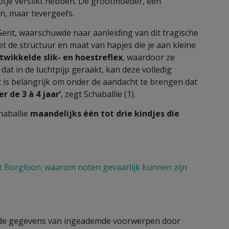
ootje verslikt hebben. De grootmoeder, een
n, maar tevergeefs.
 Gent, waarschuwde naar aanleiding van dit tragische
et de structuur en maat van hapjes die je aan kleine
wikkelde slik- en hoestreflex
, waardoor ze
dat in de luchtpijp geraakt, kan deze volledig
t is belangrijk om onder de aandacht te brengen dat
r de 3 à 4 jaar’
, zegt Schaballie (1).
haballie
maandelijks één tot drie kindjes die
t Borgloon: waarom noten gevaarlijk kunnen zijn
.
 de gegevens van ingeademde voorwerpen door