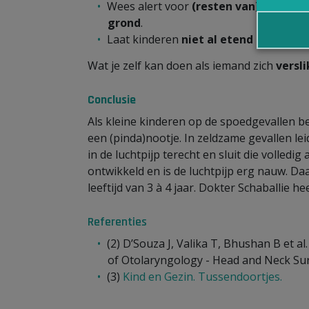
Wees alert voor
(resten van) nootjes
grond
.
Laat kinderen
niet al etend rondlope
Wat je zelf kan doen als iemand zich
versli
Conclusie
Als kleine kinderen op de spoedgevallen be
een (pinda)nootje. In zeldzame gevallen lei
in de luchtpijp terecht en sluit die volledig
ontwikkeld en is de luchtpijp erg nauw. Daa
leeftijd van 3 à 4 jaar. Dokter Schaballie hee
Referenties
(2) D’Souza J, Valika T, Bhushan B et al
of Otolaryngology - Head and Neck Sur
(3)
Kind en Gezin. Tussendoortjes.