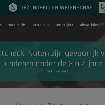
s
Vaccinatie
Eerste hulp
Ons project
Nieuwsbrief
Eerste hulp
G
tcheck: Noten zijn gevaarlijk 
kinderen onder de 3 à 4 jaar
- Gezondheid in de media -