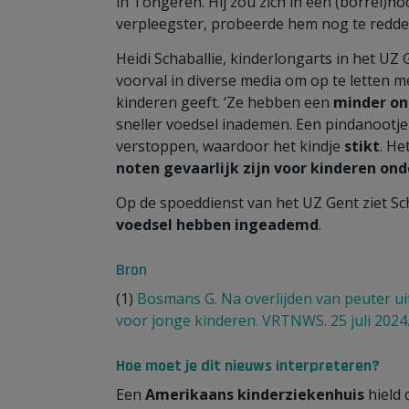
in Tongeren. Hij zou zich in een (borrel)n
verpleegster, probeerde hem nog te redde
Heidi Schaballie, kinderlongarts in het UZ
voorval in diverse media om op te letten m
kinderen geeft. ‘Ze hebben een
minder ont
sneller voedsel inademen. Een pindanootje 
verstoppen, waardoor het kindje
stikt
. He
noten gevaarlijk zijn voor kinderen onde
Op de spoeddienst van het UZ Gent ziet Sc
voedsel hebben ingeademd
.
Bron
(1)
Bosmans G. Na overlijden van peuter ui
voor jonge kinderen. VRTNWS. 25 juli 2024
Hoe moet je dit nieuws interpreteren?
Een
Amerikaans kinderziekenhuis
hield