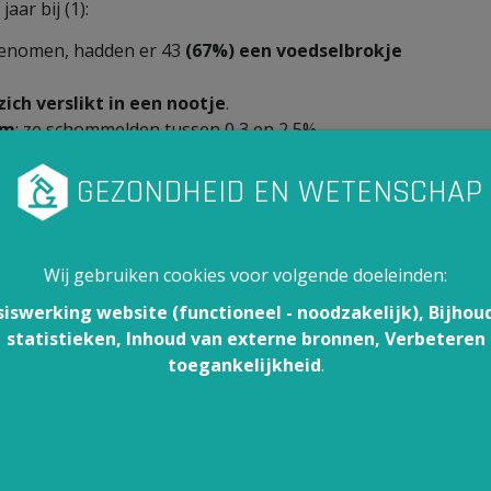
aar bij (1):
genomen, hadden er 43
(67%) een voedselbrokje
ich verslikt in een nootje
.
am
; ze schommelden tussen 0,3 en 2,5%.
identen met nootjes af
. Vanaf 4 jaar kwamen ze
sor Schaballie voor om
kindjes tot 4 jaar geen
Wij gebruiken cookies voor volgende doeleinden:
ger Kind en Gezin) adviseert om tot de leeftijd van
siswerking website (functioneel - noodzakelijk), Bijhou
statistieken, Inhoud van externe bronnen, Verbeteren
toegankelijkheid
.
.
 kinderen.