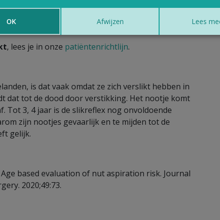
die kinderen kunnen vinden
in de zetel of op de
OK
Afwijzen
Lees me
n of spelen
.
kt
, lees je in onze
patiëntenrichtlijn
.
landen, is dat vaak omdat ze zich verslikt hebben in
dt dat tot de dood door verstikking. Het nootje komt
 af. Tot 3, 4 jaar is de slikreflex nog onvoldoende
rom zijn nootjes gevaarlijk en te mijden tot de
ft gelijk.
. Age based evaluation of nut aspiration risk. Journal
gery. 2020;49:73.