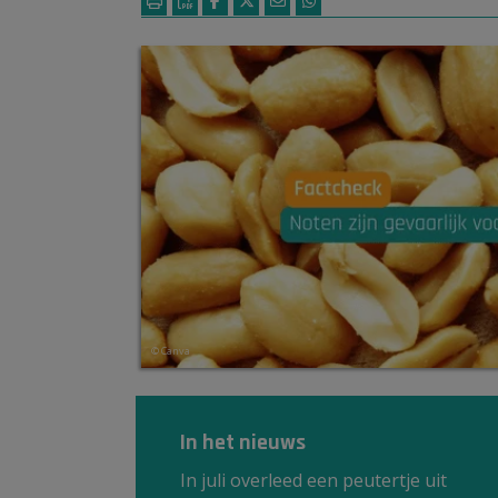
© Canva
In het nieuws
In juli overleed een peutertje uit