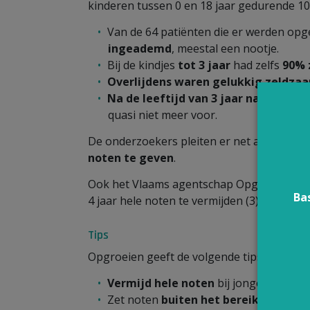
kinderen tussen 0 en 18 jaar gedurende 10 j
Van de 64 patiënten die er werden op
ingeademd
, meestal een nootje.
Bij de kindjes
tot 3 jaar
had zelfs
90% z
Overlijdens
waren gelukkig
zeldza
Na de leeftijd van 3 jaar namen acc
quasi niet meer voor.
De onderzoekers pleiten er net als profes
noten te geven
.
Ook het Vlaams agentschap Opgroeien (vroe
Ba
4 jaar hele noten te vermijden (3).
Tips
Opgroeien geeft de volgende tips:
Vermijd hele noten
bij jonge kinderen
Zet noten
buiten het bereik
van jonge