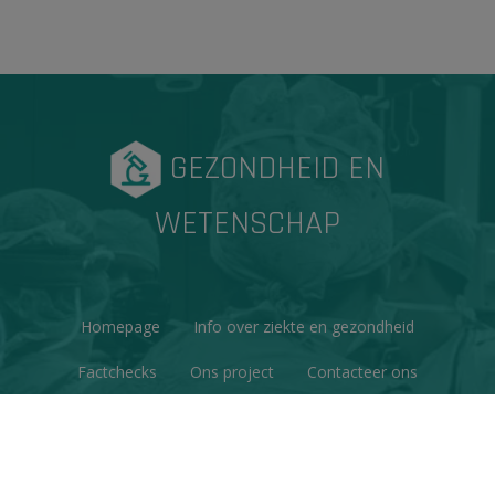
GEZONDHEID EN
WETENSCHAP
Homepage
Info over ziekte en gezondheid
Factchecks
Ons project
Contacteer ons
Disclaimer & Copyright
Privacy