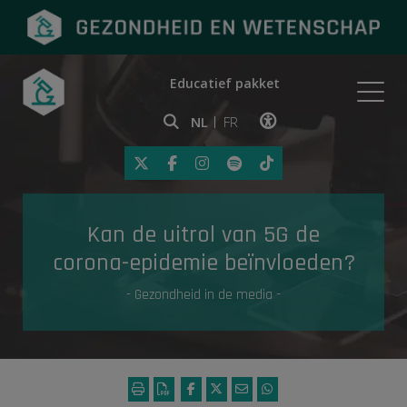
Educatief pakket
Onderwerpen
NL
FR
Klik op deze link om toegankelij
Eerste hulp
Kan de uitrol van 5G de
Gezondheid in de media
corona-epidemie beïnvloeden?
- Gezondheid in de media -