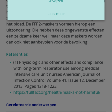
Afwijzen
tijdens het sporten, maar dan draag je ze beter niet).
Mondmaskers veroorzaken geen tekort aan
Lees meer
zuurstof noch een teveel aan koolstofdioxidegas in
het bloed. De FFP2-maskers vormen hierop een
uitzondering. Die hebben deze ongewenste effecten
een zeldzame keer wel, maar deze maskers worden
dan ook niet aanbevolen voor de bevolking.
Referenties
(1) Physiologic and other effects and compliance
with long-term respirator use among medical
intensive care unit nurses American Journal of
Infection Control Volume 41, Issue 12, December
2013, Pages 1218-1223.
https://fullfact.org/health/masks-not-harmful/
Gerelateerde onderwerpen