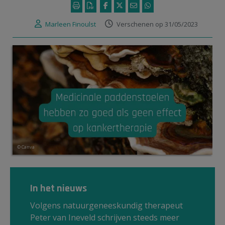
Marleen Finoulst
Verschenen op 31/05/2023
© Canva
In het nieuws
Volgens natuurgeneeskundig therapeut
Peter van Ineveld schrijven steeds meer