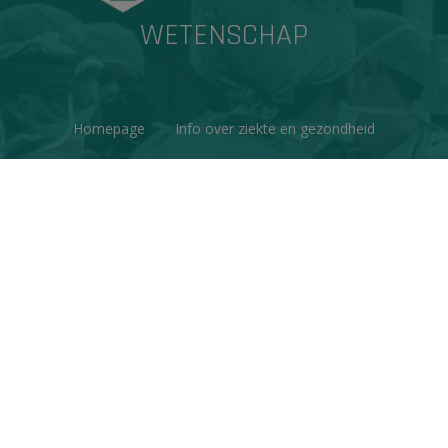
WETENSCHAP
Homepage
Info over ziekte en gezondheid
Factchecks
Ons project
Contacteer ons
Disclaimer & Copyright
Privacy