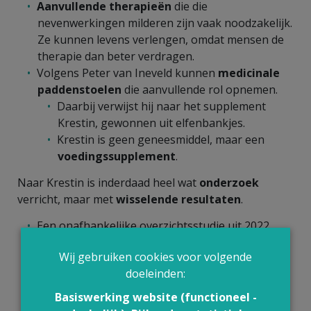
Aanvullende therapieën
die die
nevenwerkingen milderen zijn vaak noodzakelijk.
Ze kunnen levens verlengen, omdat mensen de
therapie dan beter verdragen.
Volgens Peter van Ineveld kunnen
medicinale
paddenstoelen
die aanvullende rol opnemen.
Daarbij verwijst hij naar het supplement
Krestin, gewonnen uit elfenbankjes.
Krestin is geen geneesmiddel, maar een
voedingssupplement
.
Naar Krestin is inderdaad heel wat
onderzoek
verricht, maar met
wisselende resultaten
.
Een onafhankelijke overzichtsstudie uit 2022
onderzocht het gebruik van
Krestin als
Wij gebruiken cookies voor volgende
aanvullende behandeling bij
doeleinden:
darmkankerpatiënten die chemo- of
radiotherapie kregen
.
Basiswerking website (functioneel -
De studie vond een
zeer beperkt gunstig