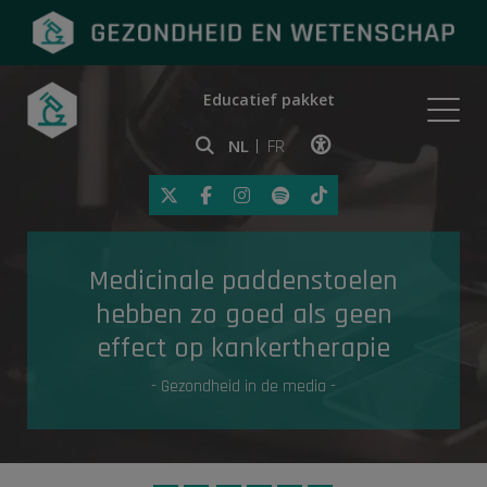
Educatief pakket
Onderwerpen
NL
FR
Klik op deze link om toegankelij
Eerste hulp
Medicinale paddenstoelen
Gezondheid in de media
hebben zo goed als geen
effect op kankertherapie
- Gezondheid in de media -