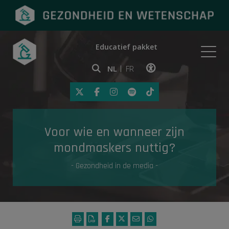
Educatief pakket
Onderwerpen
NL
FR
Klik op deze link om toegankelij
Eerste hulp
Voor wie en wanneer zijn
Gezondheid in de media
mondmaskers nuttig?
- Gezondheid in de media -