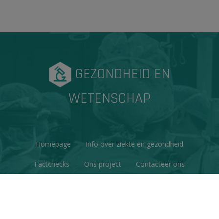
GEZONDHEID EN
WETENSCHAP
Homepage
Info over ziekte en gezondheid
Factchecks
Ons project
Contacteer ons
Disclaimer & Copyright
Privacy