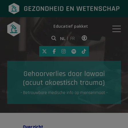
Educatief pakket
Onderwerpen
NL
FR
Klik op deze link om toegankelij
Eerste hulp
Gehoorverlies door lawaai
Gezondheid in de media
(acuut akoestisch trauma)
- Betrouwbare medische info op mensenmaat -
Overzicht