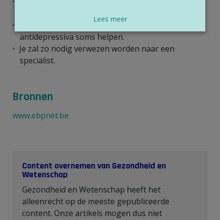
Hinderende opvliegers kan men met hormonen
behandelen.
Lees meer
Bij piekeren, angst en paniek kunnen
antidepressiva soms helpen.
Je zal zo nodig verwezen worden naar een
specialist.
Bronnen
www.ebpnet.be
Content overnemen van Gezondheid en
Wetenschap
Gezondheid en Wetenschap heeft het
alleenrecht op de meeste gepubliceerde
content. Onze artikels mogen dus niet