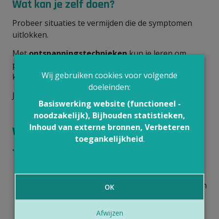
Wat kan je zelf doen?
Probeer situaties te vermijden die de symptomen
uitlokken.
Met
ontspanningstechnieken
kun je leren om
paniek en
angststoornissen
onder controle te
Wij gebruiken cookies voor volgende
krijgen.
doeleinden:
Je kan de roodheid ook verbergen met
cosmetica
.
Basiswerking website (functioneel -
noodzakelijk), Bijhouden statistieken,
Inhoud van externe bronnen, Verbeteren
Wat kan je arts doen?
toegankelijkheid
.
Personen die veel last hebben van aanvallen van
roodheid kunnen baat hebben bij een lage dosis
van een bètablokker. Dit is een medicijn dat de
bloeddruk en het hartritme verlaagt, maar ook een
OK
invloed heeft op zenuwreacties en dus op het
ontstaan van roodheid.
Afwijzen