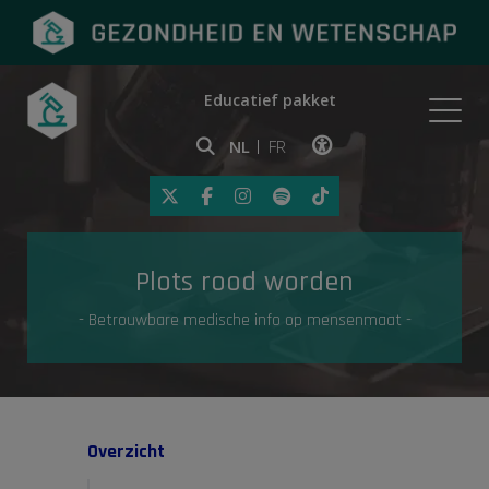
Educatief pakket
Onderwerpen
NL
FR
Klik op deze link om toegankelij
Eerste hulp
Plots rood worden
Gezondheid in de media
- Betrouwbare medische info op mensenmaat -
Overzicht