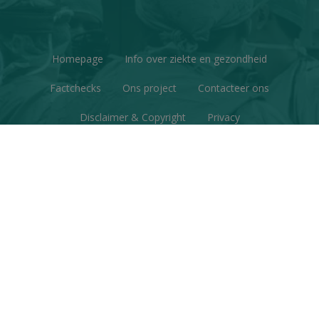
Homepage
Info over ziekte en gezondheid
Factchecks
Ons project
Contacteer ons
Disclaimer & Copyright
Privacy
© Copyright 2026 | Gezondheid en Wetenschap • Alle
rechten voorbehouden