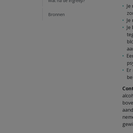
Wat na de ingreep?
Je
zo
Bronnen
Je
Je
te
bl
aa
Ee
ps
Er
be
Cont
alco
bove
aand
neme
gewi