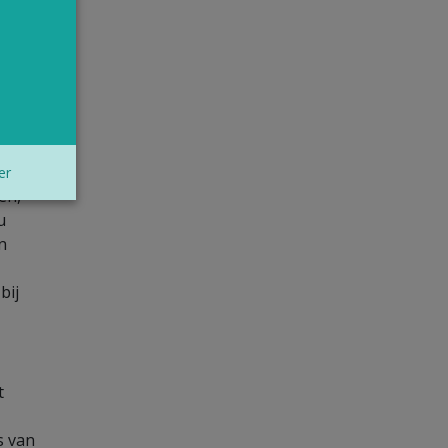
 voor
met
er
en,
u
n
bij
t
s van