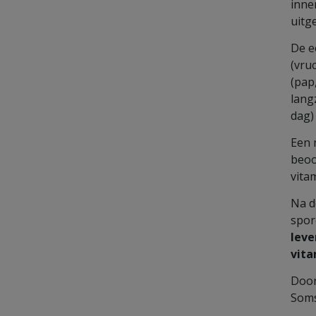
inne
uitg
De e
(vru
(pap
lang
dag)
Een 
beoo
vita
Na d
spor
leve
vit
Door
Soms