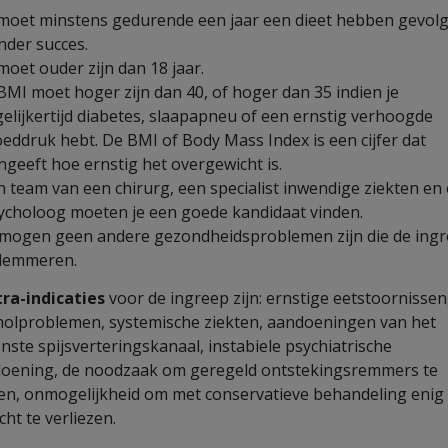
 moet minstens gedurende een jaar een dieet hebben gevolg
nder succes.
 moet ouder zijn dan 18 jaar.
 BMI moet hoger zijn dan 40, of hoger dan 35 indien je
gelijkertijd diabetes, slaapapneu of een ernstig verhoogde
oeddruk hebt. De BMI of Body Mass Index is een cijfer dat
ngeeft hoe ernstig het overgewicht is.
n team van een chirurg, een specialist inwendige ziekten en
ycholoog moeten je een goede kandidaat vinden.
 mogen geen andere gezondheidsproblemen zijn die de ing
lemmeren.
ra-indicaties
voor de ingreep zijn: ernstige eetstoornissen
holproblemen, systemische ziekten, aandoeningen van het
nste spijsverteringskanaal, instabiele psychiatrische
oening, de noodzaak om geregeld ontstekingsremmers te
n, onmogelijkheid om met conservatieve behandeling enig
cht te verliezen.