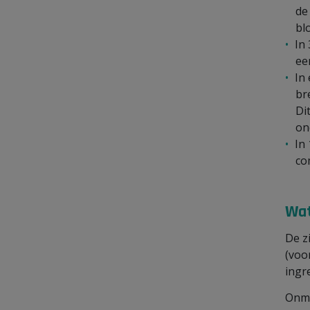
de
bl
In
ee
In
br
Di
on
In
co
Wat
De z
(voo
ingr
Onmi