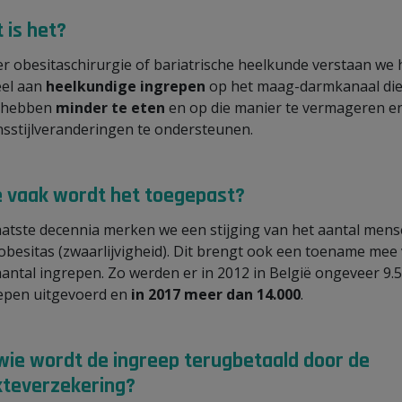
 is het?
r obesitaschirurgie of bariatrische heelkunde verstaan we 
el aan
heelkundige ingrepen
op het maag-darmkanaal die
 hebben
minder te eten
en op die manier te vermageren e
nsstijlveranderingen te ondersteunen.
 vaak wordt het toegepast?
aatste decennia merken we een stijging van het aantal men
obesitas (zwaarlijvigheid). Dit brengt ook een toename mee
aantal ingrepen. Zo werden er in 2012 in België ongeveer 9.
epen uitgevoerd en
in 2017 meer dan 14.000
.
 wie wordt de ingreep terugbetaald door de
kteverzekering?