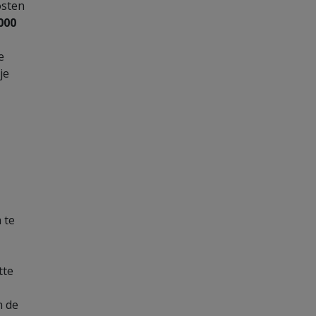
osten
000
e
je
 te
tte
n de