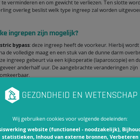
r te verminderen en om gewicht te verliezen. Ten slotte word
rling overleg beslist welk type ingreep zal worden uitgevoe
ke ingrepen zijn mogelijk?
stric bypass
: deze ingreep heeft de voorkeur. Hierbij wordt
jna de volledige maag en een stuk van de dunne darm overb
ze ingreep gebeurt via een kijkoperatie (laparoscopie) en d
geveer anderhalf uur. De aangebrachte veranderingen zijn
omkeerbaar.
agband
: bij deze ingreep wordt een met siliconen gevulde
nd het bovenste deel van de maag geplaatst (‘maagring’). Aa
ikzijde zit een injectiepoort. Via deze injectiepoort kan de b
er of minder aangespannen worden. Het langetermijneffect
ze ingreep is minder gunstig dan dat van andere bariatrisch
Wij gebruiken cookies voor volgende doeleinden:
grepen.
eeve gastrectomie
: tijdens deze ingreep wordt een deel va
siswerking website (functioneel - noodzakelijk), Bijhou
ag verwijderd en een kleinere maag gereconstrueerd.
statistieken, Inhoud van externe bronnen, Verbeteren