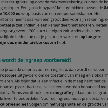
s met terugbetaling door de ziekteverzekering kunnen de k
ig oplopen. Een ‘gastric bypass’ kost gemiddeld tussen de
8.
e 10.000 euro
op basis van een eenpersoonskamer. Het
enfonds neemt daarvan een groot deel voor zijn rekening, d
 betaal je zelf. Indien je een kamer deelt met anderen, betaal 
 nog ongeveer 1200 euro uit eigen zak. Anderzijds is het
urlijk de bedoeling dat je gezonder wordt en
op langere
ijn dus minder ziektekosten
hebt.
 wordt de ingreep voorbereid?
oe je aan de criteria voor een ingreep, dan wordt eerst een
troscopie
uitgevoerd om de toestand van maag en slokdarm
oleren. Als blijkt dat je een infectie in de maag hebt met de
cobacter pylori-bacterie, zal die eerst worden behandeld met
biotica. Soms wordt ook een
echografie
gedaan om de groo
de lever te beoordelen. Voor de ingreep moet je meestal een
calorieëndieet
volgen om het vetgehalte en de grootte va