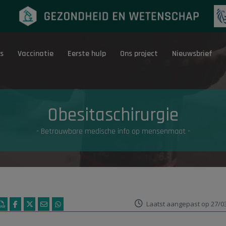
s
Vaccinatie
Eerste hulp
Ons project
Nieuwsbrief
Eerste hulp
G
Obesitaschirurgie
- Betrouwbare medische info op mensenmaat -
Laatst aangepast op 27/0