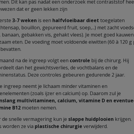
men. Dit kan pas nadat een onderzoek met contraststof hee
ewezen dat er geen lekken zijn
erste
3-7 weken
is een
halfvloeibaar dieet
toegelaten
chtensap, bouillon, gepureerd fruit, soep,...) met zacht voeds
, banaan, gebakken vis, gehakt vlees). Je moet goed kauwen
zaam eten. De voeding moet voldoende eiwitten (60 à 120 g 
 bevatten.
maand na de ingreep volgt een
controle
bij de chirurg. Hij
rdeelt dan het gewichtsverlies, de vochtbalans en de
minenstatus. Deze controles gebeuren gedurende 2 jaar.
e ingreep neemt je lichaam minder vitaminen en
enelementen (zoals ijzer en calcium) op. Daarom zul je
nslang multivitaminen, calcium, vitamine D en eventue
amine B12
moeten nemen.
 de snelle vermagering kun je
slappe huidplooien
krijgen.
 worden ze via
plastische chirurgie
verwijderd.