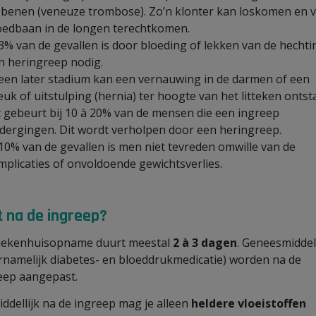
 benen (veneuze trombose). Zo’n klonter kan loskomen en v
oedbaan in de longen terechtkomen.
 3% van de gevallen is door bloeding of lekken van de hecht
n heringreep nodig.
 een later stadium kan een vernauwing in de darmen of een
euk of uitstulping (hernia) ter hoogte van het litteken ontst
t gebeurt bij 10 à 20% van de mensen die een ingreep
dergingen. Dit wordt verholpen door een heringreep.
 10% van de gevallen is men niet tevreden omwille van de
mplicaties of onvoldoende gewichtsverlies.
 na de ingreep?
iekenhuisopname duurt meestal
2 à 3 dagen
. Geneesmidde
rnamelijk diabetes- en bloeddrukmedicatie) worden na de
eep aangepast.
ddellijk na de ingreep mag je alleen
heldere vloeistoffen