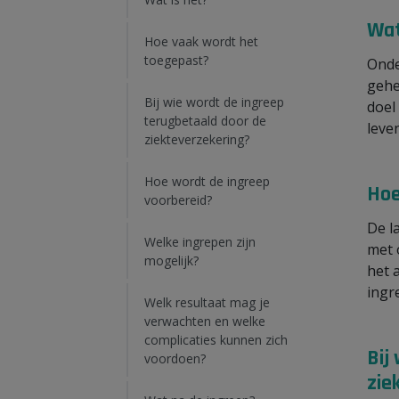
Wat
Hoe vaak wordt het
toegepast?
Onde
gehe
Bij wie wordt de ingreep
doel
terugbetaald door de
leve
ziekteverzekering?
Hoe wordt de ingreep
Hoe
voorbereid?
De l
Welke ingrepen zijn
met 
mogelijk?
het 
ingr
Welk resultaat mag je
verwachten en welke
complicaties kunnen zich
Bij
voordoen?
zie