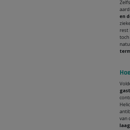
Zelf
aard
en d
ziek
rest
toch
natu
term
Hoe
Vold
gas
contr
Heli
anti
van 
laag