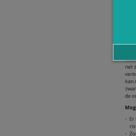
Wel
com
Bari
term
de g
obes
net 
verb
kan 
zwan
de o
Moge
Er 
ri
Zo