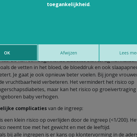
toegankelijkheid
.
k resultaat mag je verwachten en welke
plicaties kunnen zich voordoen?
atrische heelkunde is bewezen
doeltreffend
om op lange
ijn gewicht te verliezen. Dit gewichtsverlies heeft voordelen
ezondheid, vooral op vlak van ziekten die verband houden 
OK
Afwijzen
Lees me
itas. Zo kan een beginnende diabetes zich terug normaliser
zoals de vetten in het bloed, de bloeddruk en ook slaapapne
etert. Je gaat je ook opnieuw beter voelen. Bij jonge vrouwe
de vruchtbaarheid verbeteren. Het vermindert het risico op
gerschapsdiabetes, maar kan het risico op groeivertraging 
ngeboren baby verhogen.
lijke complicaties
van de ingreep:
is een klein risico op overlijden door de ingreep (<1/200). He
sico neemt toe met het gewicht en met de leeftijd.
als bij alle ingrepen is er kans op klontervorming in de ader