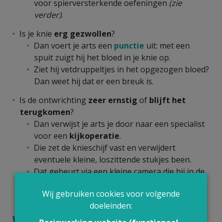
voor spierversterkende oefeningen
(zie
verder)
.
Is je knie
erg gezwollen
?
Dan voert je arts een
punctie
uit: met een
spuit zuigt hij het bloed in je knie op.
Ziet hij vetdruppeltjes in het opgezogen bloed?
Dan weet hij dat er een breuk is.
Is de ontwrichting
zeer ernstig
of
blijft het
terugkomen
?
Dan verwijst je arts je door naar een specialist
voor een
kijkoperatie
.
Die zet de knieschijf vast en verwijdert
eventuele kleine, loszittende stukjes been.
Dat gebeurt via een kleine camera die hij in de
knie inbrengt (artroscopie).
Wij gebruiken cookies voor volgende
doeleinden:
Wat kan je samen met je