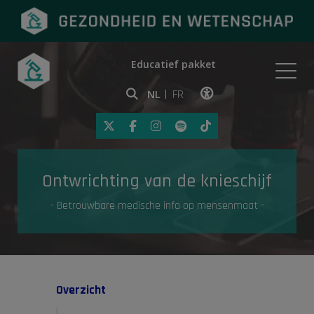
Educatief pakket
Onderwerpen
NL
FR
Klik op deze link om toegankelij
Eerste hulp
Ontwrichting van de knieschijf
Gezondheid in de media
- Betrouwbare medische info op mensenmaat -
Overzicht