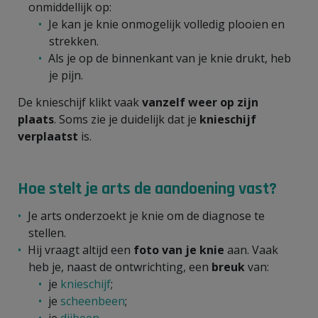
onmiddellijk op:
Je kan je knie onmogelijk volledig plooien en
strekken.
Als je op de binnenkant van je knie drukt, heb
je pijn.
De knieschijf klikt vaak
vanzelf weer op zijn
plaats
. Soms zie je duidelijk dat je
knieschijf
verplaatst
is.
Hoe stelt je arts de aandoening vast?
Je arts onderzoekt je knie om de diagnose te
stellen.
Hij vraagt altijd een
foto van je knie
aan. Vaak
heb je, naast de ontwrichting, een
breuk
van:
je
knieschijf
;
je
scheenbeen
;
je
dijbeen
.