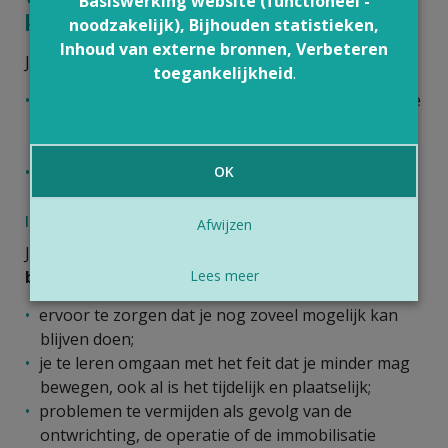
Basiswerking website (functioneel -
kinesitherapeut doen?
noodzakelijk), Bijhouden statistieken,
Inhoud van externe bronnen, Verbeteren
Je kinesitherapeut kan je begeleiden:
toegankelijkheid
.
tijdens de
immobilisatieperiode
: dat is de periode
waarin je moet vermijden om het ontwrichte
lichaamsdeel te bewegen;
tijdens de
revalidatieperiode
.
OK
Immobilisatieperiode
Afwijzen
Je kinesitherapeut kan je tijdens deze periode
begeleiden
en je
advies
geven om:
Lees meer
ervoor te zorgen dat je nog zoveel mogelijk kan
blijven doen;
je te leren omgaan met het feit dat je minder mag
bewegen, ook al is het tijdelijk en plaatselijk;
problemen te vermijden als gevolg van de
ontwrichting, de operatie of de immobilisatie