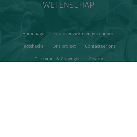
WETENSCHAP
Homepage
Info over ziekte en gezondheid
Factchecks
Ons project
Contacteer ons
Disclaimer & Copyright
Privacy
© Copyright 2026 | Gezondheid en Wetenschap • Alle