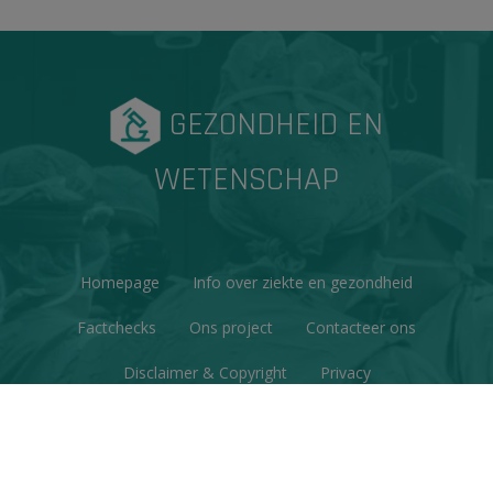
GEZONDHEID EN
WETENSCHAP
Homepage
Info over ziekte en gezondheid
Factchecks
Ons project
Contacteer ons
Disclaimer & Copyright
Privacy