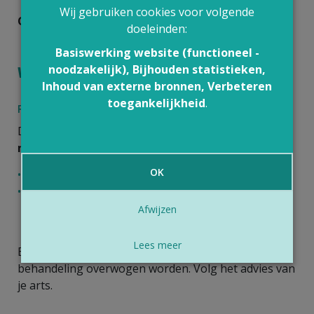
Wij gebruiken cookies voor volgende
Open blaasjes
kan je ontsmetten.
doeleinden:
Basiswerking website (functioneel -
noodzakelijk), Bijhouden statistieken,
Wat kan je arts doen?
Inhoud van externe bronnen, Verbeteren
toegankelijkheid
.
Risicogroepen
De arts start een
behandeling met antivirale
middelen
bij personen die:
OK
een verminderde weerstand hebben;
risico lopen op complicaties, bijv. in geval van aids,
een behandeling met antikankergeneesmiddelen
Afwijzen
of met cortisone.
Lees meer
Bij zestigplussers en andere risicogroepen kan de
behandeling overwogen worden. Volg het advies van
je arts.