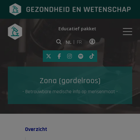
Educatief pakket
Onderwerpen
NL
FR
Klik op deze link om toegankelij
Eerste hulp
Zona (gordelroos)
Gezondheid in de media
- Betrouwbare medische info op mensenmaat -
Overzicht