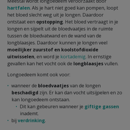
Meestal wordt longoedeem veroorzaakt door
hartfalen
. Als je hart niet goed kan pompen, loopt
het bloed slecht weg uit je longen. Daardoor
ontstaat een
opstopping
. Het bloed vertraagt in je
longen en sijpelt uit de bloedvaatjes in de ruimte
tussen de bloedvatwand en de wand van de
longblaasjes. Daardoor kunnen je longen veel
moeilijker zuurstof en koolstofdioxide
uitwisselen
, en word je
kortademig
. In ernstige
gevallen kan het vocht ook de
longblaasjes
vullen.
Longoedeem komt ook voor:
wanneer de
bloedvaatjes
van de longen
beschadigd
zijn. Er kan dan vocht uitsijpelen en zo
kan longoedeem ontstaan.
Dit kan gebeuren wanneer je
giftige gassen
inademt.
bij
verdrinking
.