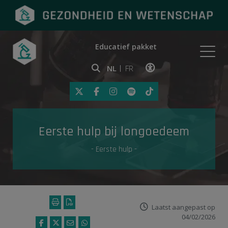
Educatief pakket
Onderwerpen
NL
FR
Klik op deze link om toegankelij
Eerste hulp
Eerste hulp bij longoedeem
Gezondheid in de media
- Eerste hulp -
Laatst aangepast op
04/02/2026