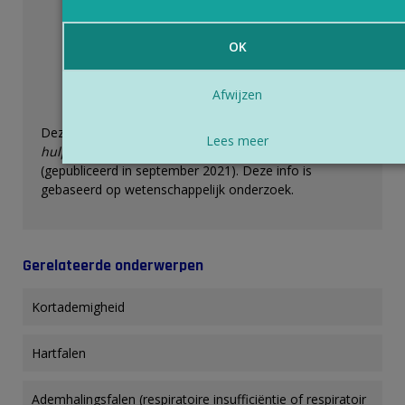
OK
Afwijzen
Deze eerstehulptip komt uit het handboek
Help! Eerste
Lees meer
hulp voor iedereen
van Rode Kruis-Vlaanderen
(gepubliceerd in september 2021). Deze info is
gebaseerd op wetenschappelijk onderzoek.
Gerelateerde onderwerpen
Kortademigheid
Hartfalen
Ademhalingsfalen (respiratoire insufficiëntie of respiratoir