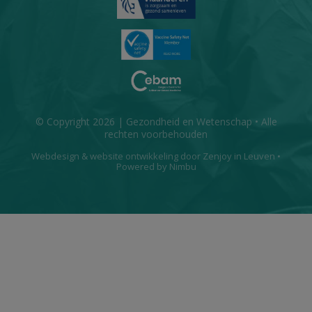
© Copyright 2026 | Gezondheid en Wetenschap • Alle
rechten voorbehouden
Webdesign
&
website ontwikkeling
door
Zenjoy in Leuven
•
Powered by Nimbu