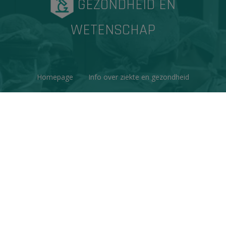
GEZONDHEID EN
WETENSCHAP
Homepage
Info over ziekte en gezondheid
Factchecks
Ons project
Contacteer ons
Disclaimer & Copyright
Privacy