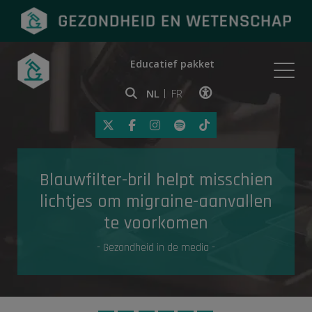
Educatief pakket
Onderwerpen
NL
FR
Klik op deze link om toegankelij
Eerste hulp
Blauwfilter-bril helpt misschien
Gezondheid in de media
lichtjes om migraine-aanvallen
te voorkomen
- Gezondheid in de media -