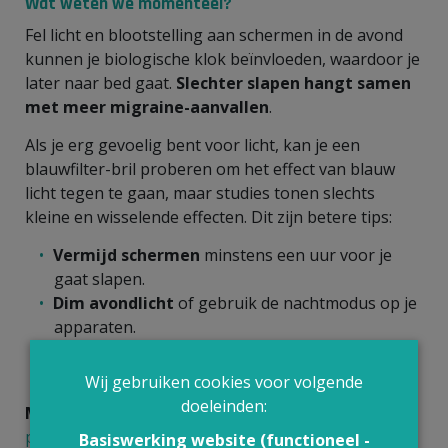
Wat weten we momenteel?
Fel licht en blootstelling aan schermen in de avond
kunnen je biologische klok beïnvloeden, waardoor je
later naar bed gaat.
Slechter slapen hangt samen
met meer migraine-aanvallen
.
Als je erg gevoelig bent voor licht, kan je een
blauwfilter-bril proberen om het effect van blauw
licht tegen te gaan, maar studies tonen slechts
kleine en wisselende effecten. Dit zijn betere tips:
Vermijd schermen
minstens een uur voor je
gaat slapen.
Dim avondlicht
of gebruik de nachtmodus op je
apparaten.
Houd
vaste slaaptijden
aan en zorg voor
voldoende nachtrust.
Wij gebruiken cookies voor volgende
doeleinden:
Meer weten over migraine?
Beluister onze
podcast met experte Anneke Govaerts.
Basiswerking website (functioneel -