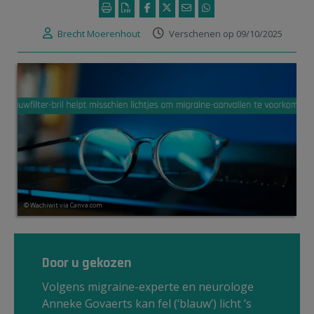
Brecht Moerenhout
Verschenen op 09/10/2025
© Wachiwit via Canva.com
Door u gekozen
Volgens migraine-experte en neurologe
Anneke Govaerts kan fel (‘blauw’) licht ’s