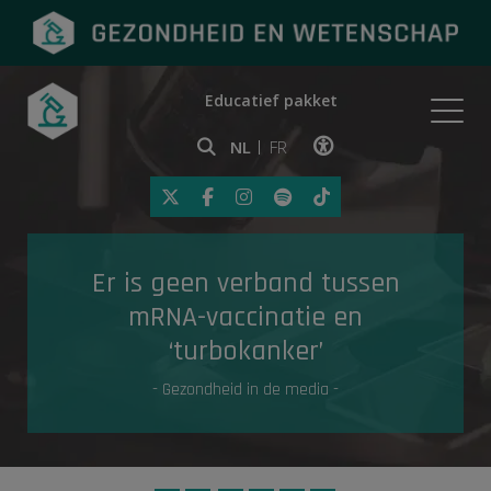
Educatief pakket
Onderwerpen
NL
FR
Klik op deze link om toegankelij
Eerste hulp
Er is geen verband tussen
Gezondheid in de media
mRNA-vaccinatie en
‘turbokanker’
- Gezondheid in de media -