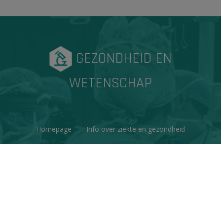
GEZONDHEID EN
WETENSCHAP
Homepage
Info over ziekte en gezondheid
Factchecks
Ons project
Contacteer ons
Disclaimer & Copyright
Privacy