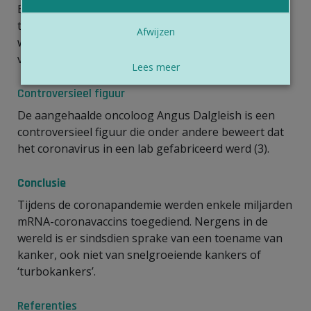
Er zijn enkele miljarden mRNA-coronavaccins
toegediend tijdens de pandemie. Nergens in de
Afwijzen
wereld is er een opvallende toename van kanker
vastgesteld.
Lees meer
Controversieel figuur
De aangehaalde oncoloog Angus Dalgleish is een
controversieel figuur die onder andere beweert dat
het coronavirus in een lab gefabriceerd werd (3).
Conclusie
Tijdens de coronapandemie werden enkele miljarden
mRNA-coronavaccins toegediend. Nergens in de
wereld is er sindsdien sprake van een toename van
kanker, ook niet van snelgroeiende kankers of
‘turbokankers’.
Referenties