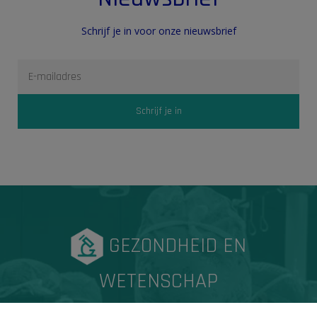
Schrijf je in voor onze nieuwsbrief
GEZONDHEID EN
WETENSCHAP