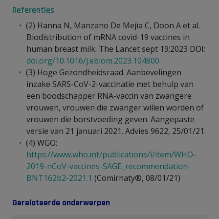
Referenties
(2) Hanna N, Manzano De Mejia C, Doon A et al.
Biodistribution of mRNA covid-19 vaccines in
human breast milk. The Lancet sept 19;2023 DOI:
doi.org/10.1016/j.ebiom.2023.104800
(3) Hoge Gezondheidsraad. Aanbevelingen
inzake SARS-CoV-2-vaccinatie met behulp van
een boodschapper RNA-vaccin van zwangere
vrouwen, vrouwen die zwanger willen worden of
vrouwen die borstvoeding geven. Aangepaste
versie van 21 januari 2021. Advies 9622, 25/01/21.
(4) WGO:
https://www.who.int/publications/i/item/WHO-
2019-nCoV-vaccines-SAGE_recommendation-
BNT162b2-2021.1
(Comirnaty®, 08/01/21)
Gerelateerde onderwerpen