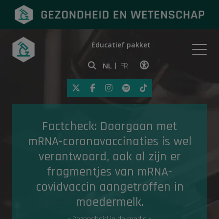
Educatief pakket
Onderwerpen
NL
FR
Klik op deze link om toegankelij
Eerste hulp
Factcheck: Doorgaan met
Gezondheid in de media
mRNA-coronavaccinaties is wel
verantwoord, ook al zijn er
fragmentjes van mRNA-
covidvaccin aangetroffen in
moedermelk.